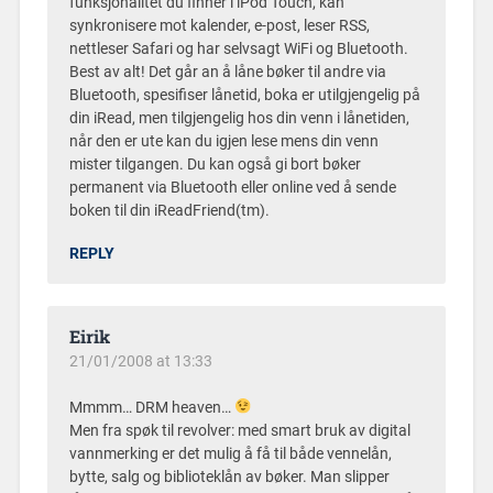
funksjonalitet du finner i iPod Touch, kan
synkronisere mot kalender, e-post, leser RSS,
nettleser Safari og har selvsagt WiFi og Bluetooth.
Best av alt! Det går an å låne bøker til andre via
Bluetooth, spesifiser lånetid, boka er utilgjengelig på
din iRead, men tilgjengelig hos din venn i lånetiden,
når den er ute kan du igjen lese mens din venn
mister tilgangen. Du kan også gi bort bøker
permanent via Bluetooth eller online ved å sende
boken til din iReadFriend(tm).
REPLY
Eirik
21/01/2008 at 13:33
Mmmm… DRM heaven…
Men fra spøk til revolver: med smart bruk av digital
vannmerking er det mulig å få til både vennelån,
bytte, salg og biblioteklån av bøker. Man slipper