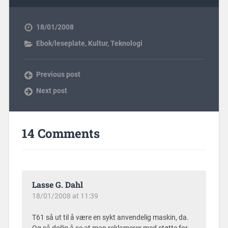
18/01/2008
Ebok/leseplate
,
Kultur
,
Teknologi
Previous post
Next post
14 Comments
Lasse G. Dahl
18/01/2008 at 11:39
T61 så ut til å være en sykt anvendelig maskin, da.