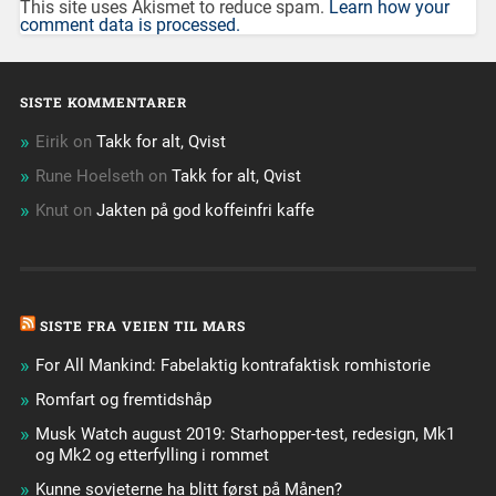
This site uses Akismet to reduce spam.
Learn how your
comment data is processed.
SISTE KOMMENTARER
Eirik
on
Takk for alt, Qvist
Rune Hoelseth
on
Takk for alt, Qvist
Knut
on
Jakten på god koffeinfri kaffe
SISTE FRA VEIEN TIL MARS
For All Mankind: Fabelaktig kontrafaktisk romhistorie
Romfart og fremtidshåp
Musk Watch august 2019: Starhopper-test, redesign, Mk1
og Mk2 og etterfylling i rommet
Kunne sovjeterne ha blitt først på Månen?