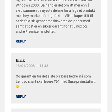
Og så deilig å se at man reklamerer med støtte for
Windows 2000. Da handler det om litt mer enn å
skru sammen de nyeste delene for å lage et produkt
med høy markedsføringsfaktor. Slikt skaper tillit til
at de faktisk kjenner maskinvaren de jobber med –
samt at det er en sikker garanti for at Linux og
andre Freenixer er støttet.
REPLY
Eirik
18/01/2008 at 11:43
Og garantien for det siste blir bare bedre, nå som
Lenovo snart skal levere T61 med Suse preinstallert.
REPLY