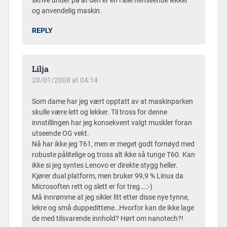
skrive under på at den er en i alle henseende lekker
og anvendelig maskin.
REPLY
Lilja
20/01/2008 at 04:14
Som dame har jeg vært opptatt av at maskinparken
skulle være lett og lekker. Til tross for denne
innstillingen har jeg konsekvent valgt muskler foran
utseende OG vekt.
Nå har ikke jeg T61, men er meget godt fornøyd med
robuste pålitelige og tross alt ikke så tunge T60. Kan
ikke si jeg syntes Lenovo er direkte stygg heller.
Kjører dual platform, men bruker 99,9 % Linux da
Microsoften rett og slett er for treg….:-)
Må innrømme at jeg sikler litt etter disse nye tynne,
lekre og små duppedittene…Hvorfor kan de ikke lage
de med tilsvarende innhold? Hørt om nanotech?!