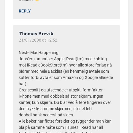
REPLY
Thomas Brevik
21/01/2008 at 12:52
Neste MacHappening:
Jobs’ern annonser Apple iRead(tm) med kobling
mot iRead eBookStore(tm) hvor alle store forlag nå
bidrar med hele Backlist (en hemmelig avtale som
kutter forbi avtaler som Amazon og Google allerede
har).
Grensesnitt og utseende er utsøkt, formfaktor
iPhone men med dobbelt så stor skjerm. Ingen
kanter, kun skjerm. Du blar ved å føre fingeren over
den trykkfølsomme skjermen, eller et lett
dobbeltbank nederst på siden.
Alle bøker har flotte forsider og rygger der man kan
bla på samme måte som i iTunes. iRead har all