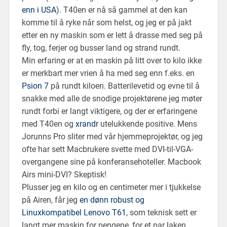
enn i USA
). T40en er nå så gammel at den kan
komme til å ryke når som helst, og jeg er på jakt
etter en ny maskin som er lett å drasse med seg på
fly, tog, ferjer og busser land og strand rundt.
Min erfaring er at en maskin på litt over to kilo ikke
er merkbart mer vrien å ha med seg enn f.eks. en
Psion 7
på rundt kiloen. Batterilevetid og evne til å
snakke med alle de snodige projektørene jeg møter
rundt forbi er langt viktigere, og der er erfaringene
med T40en og
xrandr
utelukkende positive. Mens
Jorunns Pro sliter med vår hjemmeprojektør, og jeg
ofte har sett Macbrukere svette med DVI-til-VGA-
overgangene sine på konferansehoteller. Macbook
Airs mini-DVI? Skeptisk!
Plusser jeg en kilo og en centimeter mer i tjukkelse
på Airen, får jeg
en dønn robust og
Linuxkompatibel Lenovo T61
, som teknisk sett er
langt mer maskin for pengene, for et par laken