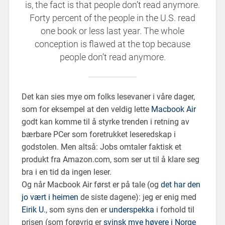
is, the fact is that people don’t read anymore.
Forty percent of the people in the U.S. read
one book or less last year. The whole
conception is flawed at the top because
people don’t read anymore.
Det kan sies mye om folks lesevaner i våre dager,
som for eksempel at den veldig lette
Macbook Air
godt kan komme til å styrke trenden i retning av
bærbare PCer som foretrukket leseredskap i
godstolen. Men altså: Jobs omtaler faktisk et
produkt fra Amazon.com, som ser ut til å klare seg
bra i en tid da ingen leser.
Og når Macbook Air først er på tale (og
det har den
jo vært i heimen
de siste dagene): jeg er enig med
Eirik U.
, som syns den er
underspekka
i forhold til
prisen (som forøvrig er
svinsk mye høyere i Norge