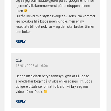
Og så jeg som hadde gjettet på at “google er loff for
hjernen” ville komme øverst på tulletoppen denne
uken
Du får likevel min støtte i valget av Jobs. Nå kommer
jeg nok ikke til å kjøpe noen Kindle, men en ny
leseplate blir det nok i år – og den skal bruker til mer
enn bøker.
REPLY
Ole
18/01/2008 at 16:06
Denne uttalelsen betyr sannsynligvis at El Jobso
allerede har begynt å utvikle en lesedings (jfr. Jobs
tidligere uttalelser om at folk aldri vil bry seg om
video på en iPod).
REPLY