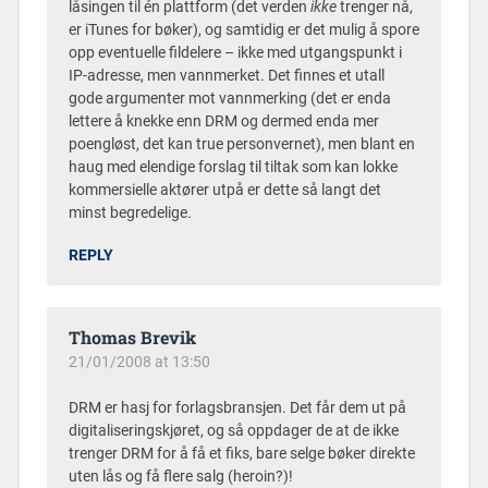
låsingen til én plattform (det verden
ikke
trenger nå,
er iTunes for bøker), og samtidig er det mulig å spore
opp eventuelle fildelere – ikke med utgangspunkt i
IP-adresse, men vannmerket. Det finnes et utall
gode argumenter mot vannmerking (det er enda
lettere å knekke enn DRM og dermed enda mer
poengløst, det kan true personvernet), men blant en
haug med elendige forslag til tiltak som kan lokke
kommersielle aktører utpå er dette så langt det
minst begredelige.
REPLY
Thomas Brevik
21/01/2008 at 13:50
DRM er hasj for forlagsbransjen. Det får dem ut på
digitaliseringskjøret, og så oppdager de at de ikke
trenger DRM for å få et fiks, bare selge bøker direkte
uten lås og få flere salg (heroin?)!