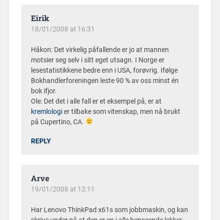
Eirik
18/01/2008 at 16:31
Håkon: Det virkelig påfallende er jo at mannen
motsier seg selv i sitt eget utsagn. I Norge er
lesestatistikkene bedre enn i USA, forøvrig. Ifølge
Bokhandlerforeningen leste 90 % av oss minst én
bok ifjor.
Ole: Det det i alle fall er et eksempel på, er at
kremlologi
er tilbake som vitenskap, men nå brukt
på Cupertino, CA.
REPLY
Arve
19/01/2008 at 12:11
Har Lenovo ThinkPad x61s som jobbmaskin, og kan