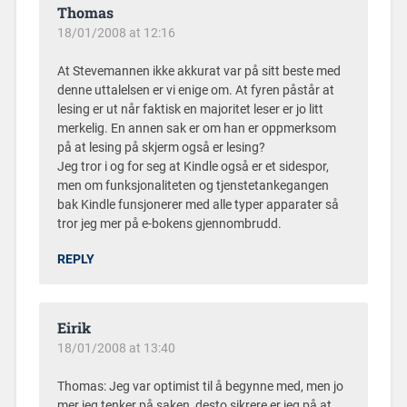
Thomas
18/01/2008 at 12:16
At Stevemannen ikke akkurat var på sitt beste med
denne uttalelsen er vi enige om. At fyren påstår at
lesing er ut når faktisk en majoritet leser er jo litt
merkelig. En annen sak er om han er oppmerksom
på at lesing på skjerm også er lesing?
Jeg tror i og for seg at Kindle også er et sidespor,
men om funksjonaliteten og tjenstetankegangen
bak Kindle funsjonerer med alle typer apparater så
tror jeg mer på e-bokens gjennombrudd.
REPLY
Eirik
18/01/2008 at 13:40
Thomas: Jeg var optimist til å begynne med, men jo
mer jeg tenker på saken, desto sikrere er jeg på at