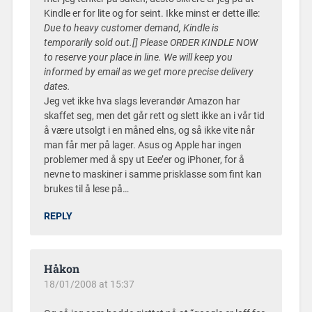
Kindle er for lite og for seint. Ikke minst er dette ille:
Due to heavy customer demand, Kindle is
temporarily sold out.[] Please ORDER KINDLE NOW
to reserve your place in line. We will keep you
informed by email as we get more precise delivery
dates.
Jeg vet ikke hva slags leverandør Amazon har
skaffet seg, men det går rett og slett ikke an i vår tid
å være utsolgt i en måned elns, og så ikke vite når
man får mer på lager. Asus og Apple har ingen
problemer med å spy ut Eee’er og iPhoner, for å
nevne to maskiner i samme prisklasse som fint kan
brukes til å lese på…
REPLY
Håkon
18/01/2008 at 15:37