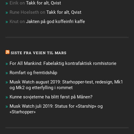
Eirik
on
Takk for alt, Qvist
Rune Hoelseth
on
Takk for alt, Qvist
Knut
on
Jakten på god koffeinfri kaffe
SISTE FRA VEIEN TIL MARS
For All Mankind: Fabelaktig kontrafaktisk romhistorie
Romfart og fremtidshåp
Musk Watch august 2019: Starhopper-test, redesign, Mk1
og Mk2 og etterfylling i rommet
Kunne sovjeterne ha blitt først på Månen?
Musk Watch juli 2019: Status for «Starship» og
«Starhopper»