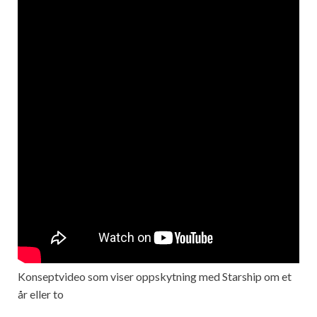
Konseptvideo som viser oppskytning med Starship om et
år eller to