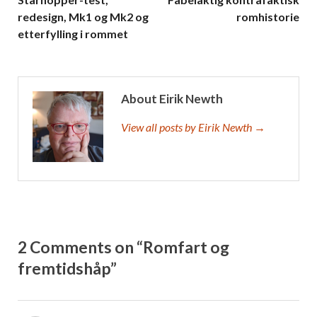
redesign, Mk1 og Mk2 og
romhistorie
etterfylling i rommet
About Eirik Newth
View all posts by Eirik Newth →
2 Comments on “Romfart og
fremtidshåp”