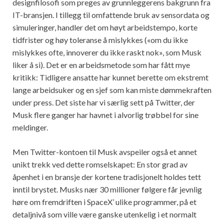
designfilosofi som preges av grunnleggerens bakgrunn fra
IT-bransjen. I tillegg til omfattende bruk av sensordata og
simuleringer, handler det om høyt arbeidstempo, korte
tidfrister og høy toleranse å mislykkes («om du ikke
mislykkes ofte, innoverer du ikke raskt nok», som Musk
liker å si). Det er en arbeidsmetode som har fått mye
kritikk: Tidligere ansatte har kunnet berette om ekstremt
lange arbeidsuker og en sjef som kan miste dømmekraften
under press. Det siste har vi særlig sett på Twitter, der
Musk flere ganger har havnet i alvorlig trøbbel for sine
meldinger.
Men Twitter-kontoen til Musk avspeiler også et annet
unikt trekk ved dette romselskapet: En stor grad av
åpenhet i en bransje der kortene tradisjonelt holdes tett
inntil brystet. Musks nær 30 millioner følgere får jevnlig
høre om fremdriften i SpaceX’ ulike programmer, på et
detaljnivå som ville være ganske utenkelig i et normalt