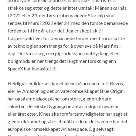
prototyper som eksploderer. Musk liker tidsfrister å
strekke seg etter og dette er intet unntak: Månen skal nås
i 2022 eller 23, det første ubemannede Starship skal
sendes til Mars i 2022 eller 24, med den første bemannede
ferden to til fire år etter det. Jeg er skeptisk til
tidsperspektivet for bemannede ferder, mest fordi så lite
av teknologien som trengs for å overleve på Mars fins i
dag. Det være seg energiproduksjon, matdyrking eller
boligmoduler, her trengs det langt mer forskning enn
SpaceX har kapasitet til.
Heldigvis er ikke selskapet alene på arenaen. Jeff Bezos,
eier av Amazon og det private romselskapet Blue Origin,
har også ambisiøse planer om store, gjenbrukbare
raketter. De første flygningene antas å skje til neste år
eller året etter. Kinesiske romfartsmyndigheter har sagt at
gjenbrukbarhet også er et mål for dem, det samme har det
europeiske romselskapet Arianespace. Og selvsagt: