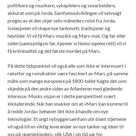
politikere og musikere, sykepleiere og sexarbeidere,
akkurat som på Jorda. Samfunnsutviklingen vil selvsagt
preges av at den skjer seks måneders reise fra Jorda.
Isolasjonen vil skape nye tankesett, tradisjoner og
høytider. Vi vil få Mars-musikk og Mars-mat. Og før eller
siden (sannsynligvis før, kjenner vi
Homo sapiens
rett) vil vi
få kriminalitet og det første mordet på Mars.
På dette tidspunktet vil også alle som ikke er interessert i
raketter og romdrakter være fascinert av Mars, på samme
måte som mange europeere på 1800-tallet fulgte det som
skjedde på den andre siden av Atlanteren med glødende
interesse. Musks visjon er i dette perspektivet svært
inkluderende. Når han snakker om at «Mars kan komme til
å redde Jorda» behøver det ikke å handle om nye
teknologier. Et ungt nybyggersamfunn ute blant stjernene
vil også bli en viktig leverandør av nye tanker og ideer til
oss på «gamlekloden», slik USA i sin tid var for