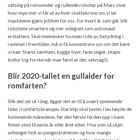
satsing på romsonder og rullende roboter på Mars viser
hvor mye mer vi får ut av hver skattekrone om vi lar
maskinene gjøre jobben for oss. For hvert år som går blir
robotene smartere og mer velegnet som astronaut-
erstattere. Skal mennesker ha noen rolle av betydning i
rommet i fremtiden, må vi få konsentrere oss om det bare
vi kan: Starte samfunn, bygge byer, føde unger, skape
kultur (og forske når man først er der, selvsagt).
Blir 2020-tallet en gullalder for
romfarten?
Slik det ser ut i dag, ligger det an til å svært spennende
tider i romfartsbransjen. Starship skal testes i lav høyde de
kommende månedene, før den første ferden opp i bane
finner sted til neste år eller året etter. Hva som så skjer,
avhenger helt av pengestrømmen og hvor mange