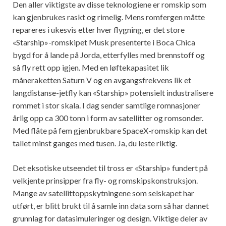
Den aller viktigste av disse teknologiene er romskip som
kan gjenbrukes raskt og rimelig. Mens romfergen måtte
repareres i ukesvis etter hver flygning, er det store
«Starship»-romskipet Musk presenterte i Boca Chica
bygd for å lande på Jorda, etterfylles med brennstoff og
så fly rett opp igjen. Med en løftekapasitet lik
måneraketten Saturn V og en avgangsfrekvens lik et
langdistanse-jetfly kan «Starship» potensielt industralisere
rommet i stor skala. I dag sender samtlige romnasjoner
årlig opp ca 300 tonn i form av satellitter og romsonder.
Med flåte på fem gjenbrukbare SpaceX-romskip kan det
tallet minst ganges med tusen. Ja, du leste riktig.
Det eksotiske utseendet til tross er «Starship» fundert på
velkjente prinsipper fra fly- og romskipskonstruksjon.
Mange av satellittoppskytningene som selskapet har
utført, er blitt brukt til å samle inn data som så har dannet
grunnlag for datasimuleringer og design. Viktige deler av