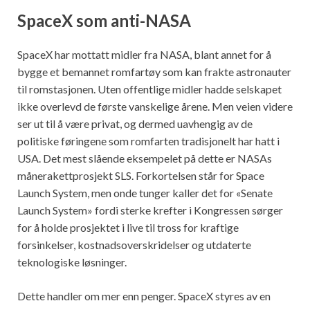
SpaceX som anti-NASA
SpaceX har mottatt midler fra NASA, blant annet for å
bygge et bemannet romfartøy som kan frakte astronauter
til romstasjonen. Uten offentlige midler hadde selskapet
ikke overlevd de første vanskelige årene. Men veien videre
ser ut til å være privat, og dermed uavhengig av de
politiske føringene som romfarten tradisjonelt har hatt i
USA. Det mest slående eksempelet på dette er NASAs
månerakettprosjekt SLS. Forkortelsen står for Space
Launch System, men onde tunger kaller det for «Senate
Launch System» fordi sterke krefter i Kongressen sørger
for å holde prosjektet i live til tross for kraftige
forsinkelser, kostnadsoverskridelser og utdaterte
teknologiske løsninger.
Dette handler om mer enn penger. SpaceX styres av en