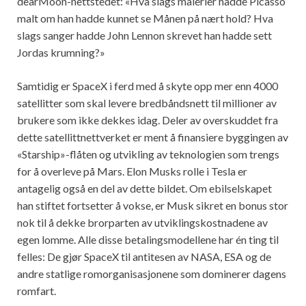
dearMoon-nettstedet: «Hva slags malerier hadde Picasso
malt om han hadde kunnet se Månen på nært hold? Hva
slags sanger hadde John Lennon skrevet han hadde sett
Jordas krumning?»
Samtidig er SpaceX i ferd med å skyte opp mer enn 4000
satellitter som skal levere bredbåndsnett til millioner av
brukere som ikke dekkes idag. Deler av overskuddet fra
dette satellittnettverket er ment å finansiere byggingen av
«Starship»-flåten og utvikling av teknologien som trengs
for å overleve på Mars. Elon Musks rolle i Tesla er
antagelig også en del av dette bildet. Om ebilselskapet
han stiftet fortsetter å vokse, er Musk sikret en bonus stor
nok til å dekke brorparten av utviklingskostnadene av
egen lomme. Alle disse betalingsmodellene har én ting til
felles: De gjør SpaceX til antitesen av NASA, ESA og de
andre statlige romorganisasjonene som dominerer dagens
romfart.