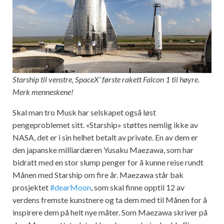
Starship til venstre, SpaceX’ første rakett Falcon 1 til høyre.
Merk menneskene!
Skal man tro Musk har selskapet også løst
pengeproblemet sitt. «Starship» støttes nemlig ikke av
NASA, det er i sin helhet betalt av private. En av dem er
den japanske milliardæren Yusaku Maezawa, som har
bidratt med en stor slump penger for å kunne reise rundt
Månen med Starship om fire år. Maezawa står bak
prosjektet
#dearMoon
, som skal finne opptil 12 av
verdens fremste kunstnere og ta dem med til Månen for å
inspirere dem på helt nye måter. Som Maezawa skriver på