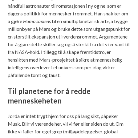
håndfull astronauter til romstasjonen i ny og ne, som er
dagens politikk for mennesker i rommet. Han snakker om
å gjøre
Homo sapiens
til en «multiplanetarisk art», å bygge
millionbyer på Mars og bruke dette som utgangspunkt for
en storstilt ekspansjon ut i verdensrommet. Argumentene
for å gjøre dette skiller seg også sterkt fra det vi er vant til
fra NASA-hold. I tillegg til å skape fremtidstro, er
hensikten med Mars-prosjektet å sikre at menneskelig
intelligens overlever i et univers som per idag virker
påfallende tomt og taust.
Til planetene for å redde
menneskeheten
Jorda er intet trygt hjem for oss på lang sikt, påpeker
Musk. Blir vi værende her, vil vi før eller siden dø ut. Om
ikke vi faller for eget grep (miljøødeleggelser, global