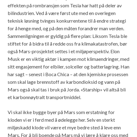
effekten på rombransjen som Tesla har hatt på deler av
bilindustrien. Ved å være først ute med en overlegen
teknisk løsning tvinges konkurrentene til å endre strategi
for å henge med, og på den måten forandrer man verden.
Sammenligningen er gyldig på flere plan: Liksom Tesla ble
stiftet for å bidra til å redde oss fra klimakatastrofen, bør
også Mars-prosjektet settes i et miljøperspektiv. Elon
Musk er en viktig aktør i kampen mot klimaendringer, med
sitt engasjement for elbiler, solceller og batterlagring. Han
har sagt – senest i Boca Chica – at den kjemiske prosessen
som skal lage brennstoff av karbondioksid og vann på
Mars også skal tas i bruk på Jorda. «Starship» vil altså bli
et karbonnøytralt transportmiddel.
Vi skal ikke bygge byer på Mars som erstatning for
kloden vi er i ferd med å ødelegge her. Selv en sterkt
miljøskadd klode vil være et mye bedre sted å leve enn
Mars. For å bli boende på Mars må vi lære å klare oss med