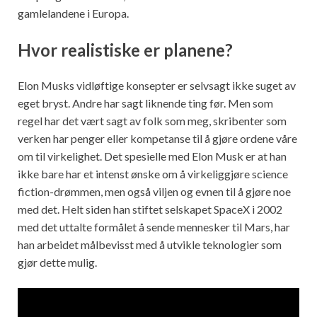
gamlelandene i Europa.
Hvor realistiske er planene?
Elon Musks vidløftige konsepter er selvsagt ikke suget av
eget bryst. Andre har sagt liknende ting før. Men som
regel har det vært sagt av folk som meg, skribenter som
verken har penger eller kompetanse til å gjøre ordene våre
om til virkelighet. Det spesielle med Elon Musk er at han
ikke bare har et intenst ønske om å virkeliggjøre science
fiction-drømmen, men også viljen og evnen til å gjøre noe
med det. Helt siden han stiftet selskapet SpaceX i 2002
med det uttalte formålet å sende mennesker til Mars, har
han arbeidet målbevisst med å utvikle teknologier som
gjør dette mulig.