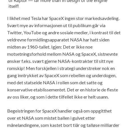
I likhet med Tesla har SpaceX ingen stor markedsavdeling.
Svært mye av informasjonen ut til publikum går via
Twitter, YouTube og andre sosiale medier, i kontrast til det
veldrevne formidlingsapparatet NASA har hatt siden
midten av 1960-tallet. Igjen: Det er ikke noe
motsetningsforhold mellom NASA og SpaceX, sistnevnte
ønsker f.eks. svært gjerne NASA-kontrakter til sitt nye
romskip! Men forskjellen i strategi understreker nok en
gang inntrykket av SpaceX som rebellen og underdogen,
med det statseide NASA i rollen som det satte og
konservative etablissementet. Det er en historie de fleste
av oss liker, og som i dette tilfellet ikke er helt usann.
Begeistringen for SpaceX handler også om oppgitthet
over et NASA som mistet ballen i gulvet etter
månelandingene, som kastet bort tiår og talløse milliarder