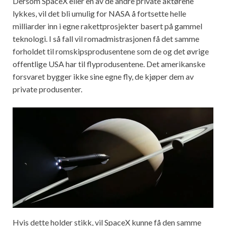
Dersom SpaceX eller en av de andre private aktørene
lykkes, vil det bli umulig for NASA å fortsette helle
milliarder inn i egne rakettprosjekter basert på gammel
teknologi. I så fall vil romadmistrasjonen få det samme
forholdet til romskipsprodusentene som de og det øvrige
offentlige USA har til flyprodusentene. Det amerikanske
forsvaret bygger ikke sine egne fly, de kjøper dem av
private produsenter.
Hvis dette holder stikk, vil SpaceX kunne få den samme