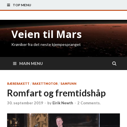
TOP MENU
Veien til Mars
Krøniker fra det neste kjempespranget
MAIN MENU
BÆRERAKETT
/
RAKETTMOTOR
/
SAMFUNN
Romfart og fremtidshåp
30. september 2019
-
by
Eirik Newth
-
2 Comments.