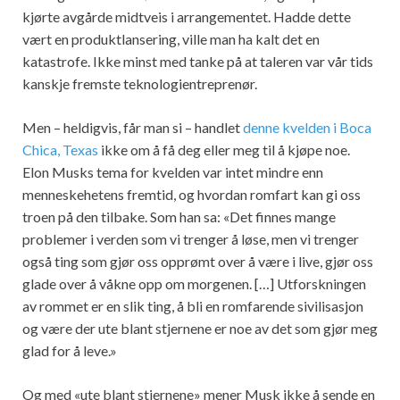
kjørte avgårde midtveis i arrangementet. Hadde dette
vært en produktlansering, ville man ha kalt det en
katastrofe. Ikke minst med tanke på at taleren var vår tids
kanskje fremste teknologientreprenør.
Men – heldigvis, får man si – handlet
denne kvelden i Boca
Chica, Texas
ikke om å få deg eller meg til å kjøpe noe.
Elon Musks tema for kvelden var intet mindre enn
menneskehetens fremtid, og hvordan romfart kan gi oss
troen på den tilbake. Som han sa: «Det finnes mange
problemer i verden som vi trenger å løse, men vi trenger
også ting som gjør oss opprømt over å være i live, gjør oss
glade over å våkne opp om morgenen. […] Utforskningen
av rommet er en slik ting, å bli en romfarende sivilisasjon
og være der ute blant stjernene er noe av det som gjør meg
glad for å leve.»
Og med «ute blant stjernene» mener Musk ikke å sende en