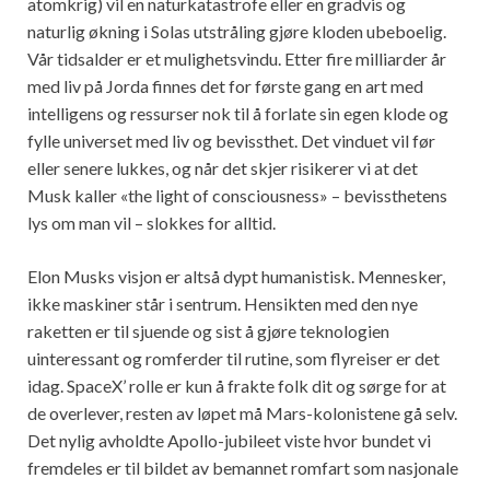
atomkrig) vil en naturkatastrofe eller en gradvis og
naturlig økning i Solas utstråling gjøre kloden ubeboelig.
Vår tidsalder er et mulighetsvindu. Etter fire milliarder år
med liv på Jorda finnes det for første gang en art med
intelligens og ressurser nok til å forlate sin egen klode og
fylle universet med liv og bevissthet. Det vinduet vil før
eller senere lukkes, og når det skjer risikerer vi at det
Musk kaller «the light of consciousness» – bevissthetens
lys om man vil – slokkes for alltid.
Elon Musks visjon er altså dypt humanistisk. Mennesker,
ikke maskiner står i sentrum. Hensikten med den nye
raketten er til sjuende og sist å gjøre teknologien
uinteressant og romferder til rutine, som flyreiser er det
idag. SpaceX’ rolle er kun å frakte folk dit og sørge for at
de overlever, resten av løpet må Mars-kolonistene gå selv.
Det nylig avholdte Apollo-jubileet viste hvor bundet vi
fremdeles er til bildet av bemannet romfart som nasjonale