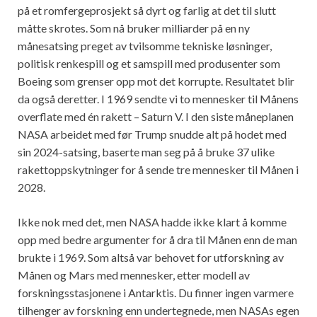
på et romfergeprosjekt så dyrt og farlig at det til slutt
måtte skrotes. Som nå bruker milliarder på en ny
månesatsing preget av tvilsomme tekniske løsninger,
politisk renkespill og et samspill med produsenter som
Boeing som grenser opp mot det korrupte. Resultatet blir
da også deretter. I 1969 sendte vi to mennesker til Månens
overflate med én rakett – Saturn V. I den siste måneplanen
NASA arbeidet med før Trump snudde alt på hodet med
sin 2024-satsing, baserte man seg på å bruke 37 ulike
rakettoppskytninger for å sende tre mennesker til Månen i
2028.
Ikke nok med det, men NASA hadde ikke klart å komme
opp med bedre argumenter for å dra til Månen enn de man
brukte i 1969. Som altså var behovet for utforskning av
Månen og Mars med mennesker, etter modell av
forskningsstasjonene i Antarktis. Du finner ingen varmere
tilhenger av forskning enn undertegnede, men NASAs egen