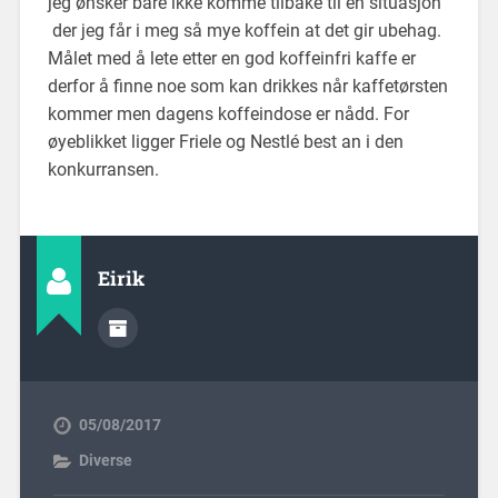
jeg ønsker bare ikke komme tilbake til en situasjon
der jeg får i meg så mye koffein at det gir ubehag.
Målet med å lete etter en god koffeinfri kaffe er
derfor å finne noe som kan drikkes når kaffetørsten
kommer men dagens koffeindose er nådd. For
øyeblikket ligger Friele og Nestlé best an i den
konkurransen.
Eirik
05/08/2017
Diverse