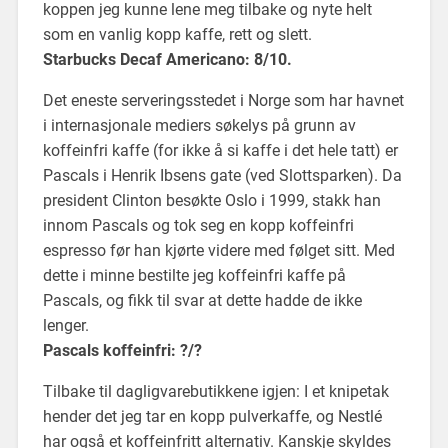
koppen jeg kunne lene meg tilbake og nyte helt
som en vanlig kopp kaffe, rett og slett.
Starbucks Decaf Americano: 8/10.
Det eneste serveringsstedet i Norge som har havnet
i internasjonale mediers søkelys på grunn av
koffeinfri kaffe (for ikke å si kaffe i det hele tatt) er
Pascals i Henrik Ibsens gate (ved Slottsparken). Da
president Clinton besøkte Oslo i 1999, stakk han
innom Pascals og tok seg en kopp koffeinfri
espresso før han kjørte videre med følget sitt. Med
dette i minne bestilte jeg koffeinfri kaffe på
Pascals, og fikk til svar at dette hadde de ikke
lenger.
Pascals koffeinfri: ?/?
Tilbake til dagligvarebutikkene igjen: I et knipetak
hender det jeg tar en kopp pulverkaffe, og Nestlé
har også et koffeinfritt alternativ. Kanskje skyldes