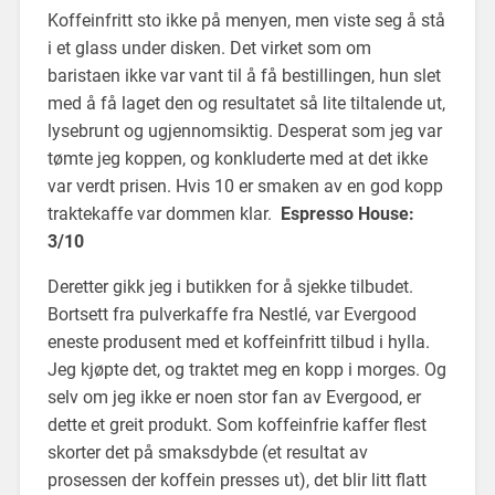
Koffeinfritt sto ikke på menyen, men viste seg å stå
i et glass under disken. Det virket som om
baristaen ikke var vant til å få bestillingen, hun slet
med å få laget den og resultatet så lite tiltalende ut,
lysebrunt og ugjennomsiktig. Desperat som jeg var
tømte jeg koppen, og konkluderte med at det ikke
var verdt prisen. Hvis 10 er smaken av en god kopp
traktekaffe var dommen klar.
Espresso House:
3/10
Deretter gikk jeg i butikken for å sjekke tilbudet.
Bortsett fra pulverkaffe fra Nestlé, var Evergood
eneste produsent med et koffeinfritt tilbud i hylla.
Jeg kjøpte det, og traktet meg en kopp i morges. Og
selv om jeg ikke er noen stor fan av Evergood, er
dette et greit produkt. Som koffeinfrie kaffer flest
skorter det på smaksdybde (et resultat av
prosessen der koffein presses ut), det blir litt flatt