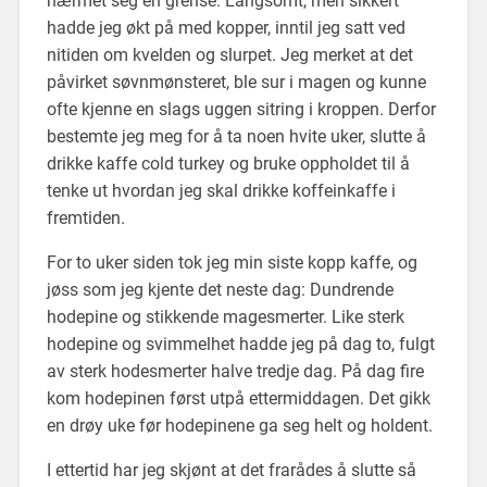
nærmet seg en grense. Langsomt, men sikkert
hadde jeg økt på med kopper, inntil jeg satt ved
nitiden om kvelden og slurpet. Jeg merket at det
påvirket søvnmønsteret, ble sur i magen og kunne
ofte kjenne en slags uggen sitring i kroppen. Derfor
bestemte jeg meg for å ta noen hvite uker, slutte å
drikke kaffe cold turkey og bruke oppholdet til å
tenke ut hvordan jeg skal drikke koffeinkaffe i
fremtiden.
For to uker siden tok jeg min siste kopp kaffe, og
jøss som jeg kjente det neste dag: Dundrende
hodepine og stikkende magesmerter. Like sterk
hodepine og svimmelhet hadde jeg på dag to, fulgt
av sterk hodesmerter halve tredje dag. På dag fire
kom hodepinen først utpå ettermiddagen. Det gikk
en drøy uke før hodepinene ga seg helt og holdent.
I ettertid har jeg skjønt at det frarådes å slutte så