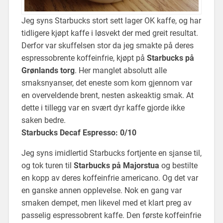
Jeg syns Starbucks stort sett lager OK kaffe, og har
tidligere kjøpt kaffe i løsvekt der med greit resultat.
Derfor var skuffelsen stor da jeg smakte på deres
espressobrente koffeinfrie, kjøpt på
Starbucks på
Grønlands torg
. Her manglet absolutt alle
smaksnyanser, det eneste som kom gjennom var
en overveldende brent, nesten askeaktig smak. At
dette i tillegg var en svært dyr kaffe gjorde ikke
saken bedre.
Starbucks Decaf Espresso: 0/10
Jeg syns imidlertid Starbucks fortjente en sjanse til,
og tok turen til
Starbucks på Majorstua
og bestilte
en kopp av deres koffeinfrie americano. Og det var
en ganske annen opplevelse. Nok en gang var
smaken dempet, men likevel med et klart preg av
passelig espressobrent kaffe. Den første koffeinfrie