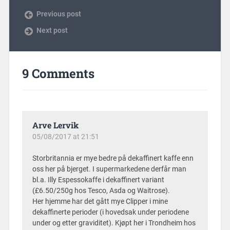
Previous post
Next post
9 Comments
Arve Lervik
05/08/2017 at 21:51
Storbritannia er mye bedre på dekaffinert kaffe enn
oss her på bjerget. I supermarkedene derfår man
bl.a. Illy Espessokaffe i dekaffinert variant
(£6.50/250g hos Tesco, Asda og Waitrose).
Her hjemme har det gått mye Clipper i mine
dekaffinerte perioder (i hovedsak under periodene
under og etter graviditet). Kjøpt her i Trondheim hos