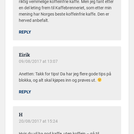
riktig vemmelige koffeinfrie kaffe. Men jeg fant etter
en del leting frem til Kaffebrenneriet, som etter min
mening har Norges beste koffeinfrie kaffe. Den er
herved anbefalt.
REPLY
Eirik
09/08/2017 at 13:07
Anetten: Takk for tips! Da har jeg flere gode tips på
blokka, og alt skal kjøpes inn og prøves ut.
REPLY
H
20/08/2017 at 15:24
Hvis du vil ha god kaffe, uten koffein – gå til