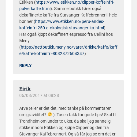
Etikken (
https://www.etikken.no/clipper-koffeinfri-
pulverkaffe.html
). Samme butikk fører også
dekaffinerte kaffe fra Stavanger Kaffebrenneri i hele
bønner (
https://www.etikken.no/peru-andes-
koffeinfri-250-g-okologisk-stavanger-ka.html
).
Har også kjøpt dekaffinert espresso fra Cellini hos
Meny
(
https://nettbutikk.meny.no/varer/drikke/kaffe/kaff
e/kaffe-koffeinfri-8032872604347
)
REPLY
Eirik
06/08/2017 at 08:28
Arve (eller er det det, med tanke på kommentaren
om graviditet?
): Tusen takk for gode tips! Skal til
Trondheim om under to uker, da skal jeg sannelig
stikke innom Etikken og kjøpe Clipper og den fra
Stavanger Kaffebrenneri. Og så får jeg se om det er