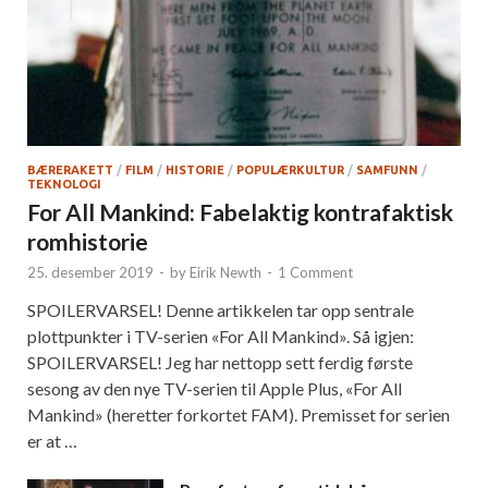
BÆRERAKETT
/
FILM
/
HISTORIE
/
POPULÆRKULTUR
/
SAMFUNN
/
TEKNOLOGI
For All Mankind: Fabelaktig kontrafaktisk
romhistorie
25. desember 2019
-
by
Eirik Newth
-
1 Comment
SPOILERVARSEL! Denne artikkelen tar opp sentrale
plottpunkter i TV-serien «For All Mankind». Så igjen:
SPOILERVARSEL! Jeg har nettopp sett ferdig første
sesong av den nye TV-serien til Apple Plus, «For All
Mankind» (heretter forkortet FAM). Premisset for serien
er at …