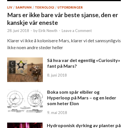
LIV
/
SAMFUNN
/
TEKNOLOGI
/
UTFORDRINGER
Mars er ikke bare vår beste sjanse, den er
kanskje vår eneste
28. juni 2018
-
by
Eirik Newth
-
Leave a Comment
Klarer vi ikke å kolonisere Mars, klarer vi det sannsynligvis
ikke noen andre steder heller
Så hva var det egentlig «Curiosity»
fant på Mars?
8. juni 2018
Boka som spår elbiler og
Hyperloop på Mars – og en leder
som heter Elon
9. mai 2018
Hydroponisk dyrking av planter på