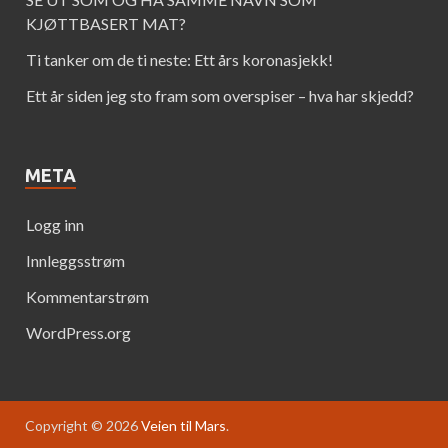
KJØTTBASERT MAT?
Ti tanker om de ti neste: Ett års koronasjekk!
Ett år siden jeg sto fram som overspiser – hva har skjedd?
META
Logg inn
Innleggsstrøm
Kommentarstrøm
WordPress.org
Copyright © 2026
Veien til Mars
.