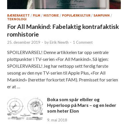
BÆRERAKETT
/
FILM
/
HISTORIE
/
POPULÆRKULTUR
/
SAMFUNN
/
TEKNOLOGI
For All Mankind: Fabelaktig kontrafaktisk
romhistorie
25. desember 2019
-
by
Eirik Newth
-
1 Comment
SPOILERVARSEL! Denne artikkelen tar opp sentrale
plottpunkter i TV-serien «For All Mankind». Så igjen:
SPOILERVARSEL! Jeg har nettopp sett ferdig første
sesong av den nye TV-serien til Apple Plus, «For All
Mankind» (heretter forkortet FAM). Premisset for serien
er at …
Boka som spår elbiler og
Hyperloop på Mars – og en leder
som heter Elon
9. mai 2018