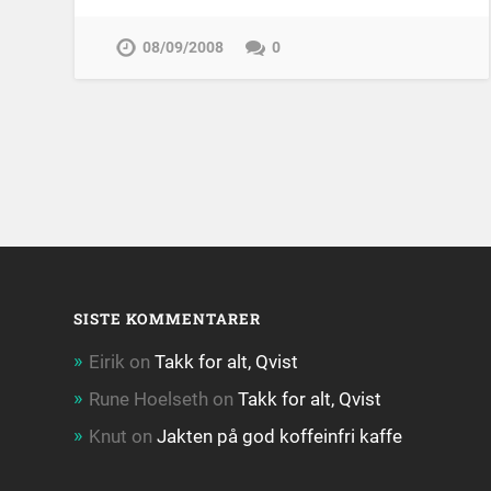
08/09/2008
0
SISTE KOMMENTARER
Eirik
on
Takk for alt, Qvist
Rune Hoelseth
on
Takk for alt, Qvist
Knut
on
Jakten på god koffeinfri kaffe