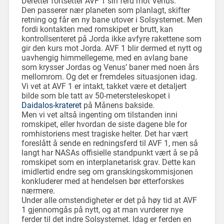
Deretter fortsetter AVF 1 sin ferd mot Venus.
Den passerer nær planeten som planlagt, skifter
retning og får en ny bane utover i Solsystemet. Men
fordi kontakten med romskipet er brutt, kan
kontrollsenteret på Jorda ikke avfyre rakettene som
gir den kurs mot Jorda. AVF 1 blir dermed et nytt og
uavhengig himmellegeme, med en avlang bane
som krysser Jordas og Venus’ baner med noen års
mellomrom. Og det er fremdeles situasjonen idag.
Vi vet at AVF 1 er intakt, takket være et detaljert
bilde som ble tatt av 50-metersteleskopet i
Daidalos-krateret
på Månens bakside.
Men vi vet altså ingenting om tilstanden inni
romskipet, eller hvordan de siste dagene ble for
romhistoriens mest tragiske helter. Det har vært
foreslått å sende en redningsferd til AVF 1, men så
langt har NASAs offisielle standpunkt vært å se på
romskipet som en interplanetarisk grav. Dette kan
imidlertid endre seg om granskingskommisjonen
konkluderer med at hendelsen bør etterforskes
nærmere.
Under alle omstendigheter er det på høy tid at AVF
1 gjennomgås på nytt, og at man vurderer nye
ferder til det indre Solsystemet. Idag er ferden en