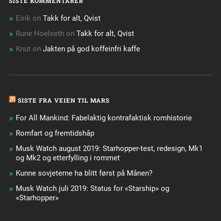
SISTE KOMMENTARER
Eirik
on
Takk for alt, Qvist
Rune Hoelseth
on
Takk for alt, Qvist
Knut
on
Jakten på god koffeinfri kaffe
SISTE FRA VEIEN TIL MARS
For All Mankind: Fabelaktig kontrafaktisk romhistorie
Romfart og fremtidshåp
Musk Watch august 2019: Starhopper-test, redesign, Mk1
og Mk2 og etterfylling i rommet
Kunne sovjeterne ha blitt først på Månen?
Musk Watch juli 2019: Status for «Starship» og
«Starhopper»