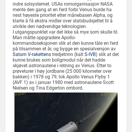
indre solsystemet. USAs romorganisasjon NASA
mente den gang at en ferd forbi Venus burde ha
nest høyeste prioritet etter månebasen Alpha, og
klarte å få ekstra midler over statsbudsjettet til å
utvikle den nødvendige teknologien.
I utgangspunktet var det ikke så mye som skulle til.
Man måtte oppgradere Apollo-
kommandoseksjonen slik at den kunne tåle en ferd
på tilsammen et år, og bygge en spesialversjon av
Saturn V-rakettens
tredjetrinn (kalt
S-IVB
) slik at det
kunne brukes som boligmodul når det hadde
skjøvet astronautene i retning av Venus. Etter to
prøveturer i høy jordbane (25 000 kilometer over
bakken) i 1978 og 79, tok Apollo Venus Flyby 1
(AVF 1) av i januar 1980 med astronautene Scott
Nielsen og Tina Edgerton ombord.