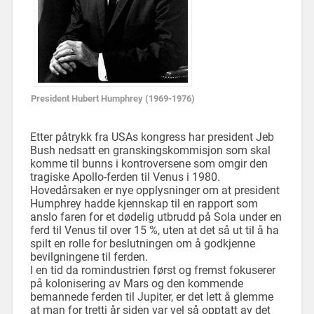
President Hubert Humphrey (1969-1976)
Etter påtrykk fra USAs kongress har president Jeb
Bush nedsatt en granskingskommisjon som skal
komme til bunns i kontroversene som omgir den
tragiske Apollo-ferden til Venus i 1980.
Hovedårsaken er nye opplysninger om at president
Humphrey hadde kjennskap til en rapport som
anslo faren for et dødelig utbrudd på Sola under en
ferd til Venus til over 15 %, uten at det så ut til å ha
spilt en rolle for beslutningen om å godkjenne
bevilgningene til ferden.
I en tid da romindustrien først og fremst fokuserer
på kolonisering av Mars og den kommende
bemannede ferden til Jupiter, er det lett å glemme
at man for tretti år siden var vel så opptatt av det