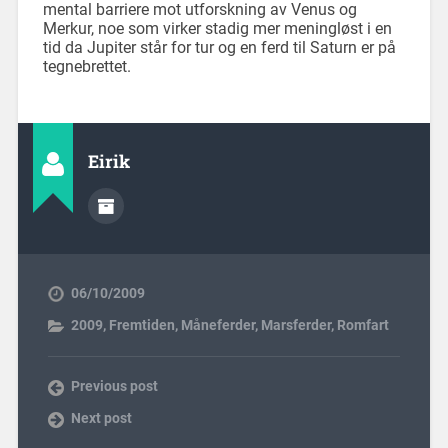
mental barriere mot utforskning av Venus og
Merkur, noe som virker stadig mer meningløst i en
tid da Jupiter står for tur og en ferd til Saturn er på
tegnebrettet.
Eirik
06/10/2009
2009
,
Fremtiden
,
Måneferder
,
Marsferder
,
Romfart
Previous post
Next post