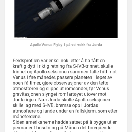
Apollo Venus Flyby 1 på vei vekk fra Jorda
Ferdsprofilen var enkel nok: etter å ha fått en
kraftig dytt i riktig retning fra S-IVB-trinnet, skulle
trinnet og Apollo-seksjonen sammen falle fritt mot
Venus i fire måneder, passere planeten i løpet av
noen få timer, gjøre observasjoner av den tette
atmosfæren og slippe ut romsonder, før Venus-
gravitasjonen slynget romfartøyet utover mot
Jorda igjen. Nær Jorda skulle Apollo-seksjonen
skille lag med S-IVB, bremse opp i Jordas
atmosfære og lande under en fallskjerm, som etter
måneferdene.
Siden amerikanerne hadde satset på å bygge ut en
permanent bosetning på Månen det foregående