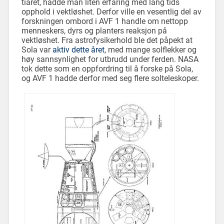
tiåret, hadde man liten erfaring med lang tids
opphold i vektløshet. Derfor ville en vesentlig del av
forskningen ombord i AVF 1 handle om nettopp
menneskers, dyrs og planters reaksjon på
vektløshet. Fra astrofysikerhold ble det påpekt at
Sola var
aktiv dette året
, med mange solflekker og
høy sannsynlighet for utbrudd under ferden. NASA
tok dette som en oppfordring til å forske på Sola,
og AVF 1 hadde derfor med seg flere solteleskoper.