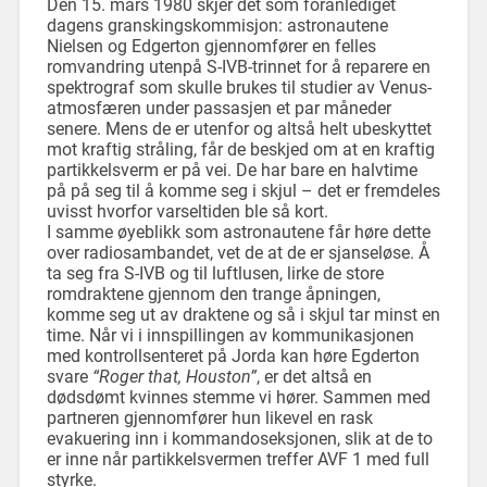
Den 15. mars 1980 skjer det som foranlediget
dagens granskingskommisjon: astronautene
Nielsen og Edgerton gjennomfører en felles
romvandring utenpå S-IVB-trinnet for å reparere en
spektrograf som skulle brukes til studier av Venus-
atmosfæren under passasjen et par måneder
senere. Mens de er utenfor og altså helt ubeskyttet
mot kraftig stråling, får de beskjed om at en kraftig
partikkelsverm er på vei. De har bare en halvtime
på på seg til å komme seg i skjul – det er fremdeles
uvisst hvorfor varseltiden ble så kort.
I samme øyeblikk som astronautene får høre dette
over radiosambandet, vet de at de er sjanseløse. Å
ta seg fra S-IVB og til luftlusen, lirke de store
romdraktene gjennom den trange åpningen,
komme seg ut av draktene og så i skjul tar minst en
time. Når vi i innspillingen av kommunikasjonen
med kontrollsenteret på Jorda kan høre Egderton
svare
“Roger that, Houston”
, er det altså en
dødsdømt kvinnes stemme vi hører. Sammen med
partneren gjennomfører hun likevel en rask
evakuering inn i kommandoseksjonen, slik at de to
er inne når partikkelsvermen treffer AVF 1 med full
styrke.