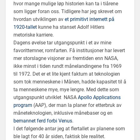
hvor mange mulige løp historien kan ta i tiårene
som ligger foran oss. Tidligere har jeg skrevet om
hvordan utviklingen av
et primitivt internett på
1920-tallet
kunne ha stanset Adolf Hitlers
metoriske karriere.
Dagens øvelse tar utgangspunkt i et av mine
favorittemner, romfarten. Få institusjoner har levert
mer storslagne visjoner av fremtiden enn NASA,
ikke minst i tiden rundt månelandingene fra 1969
til 1972. Det er et lite kjent faktum at teknologien
som tok menneskene i Månen, hadde kapasitet til å
ta menneskene mye, mye lengre. Med dette som
utgangspunkt utviklet NASA
Apollo Applications
program
(AAP), der man la planer for etterbruk av
måneteknologien, inklusive månebaser og en
bemannet ferd forbi Venus
.
I det følgende antar jeg at flertallet av planene som
ble lagt for 40 år siden, faktisk ble realitet.