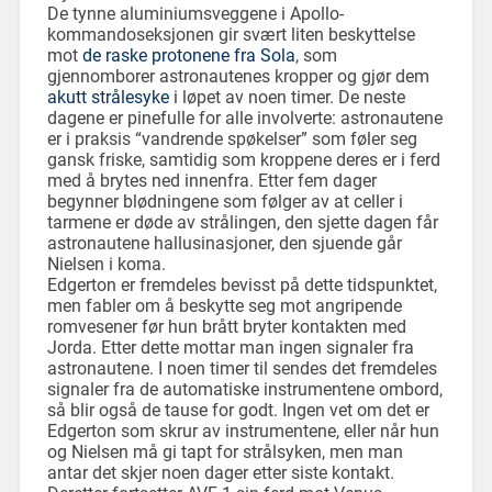
De tynne aluminiumsveggene i Apollo-
kommandoseksjonen gir svært liten beskyttelse
mot
de raske protonene fra Sola
, som
gjennomborer astronautenes kropper og gjør dem
akutt strålesyke
i løpet av noen timer. De neste
dagene er pinefulle for alle involverte: astronautene
er i praksis “vandrende spøkelser” som føler seg
gansk friske, samtidig som kroppene deres er i ferd
med å brytes ned innenfra. Etter fem dager
begynner blødningene som følger av at celler i
tarmene er døde av strålingen, den sjette dagen får
astronautene hallusinasjoner, den sjuende går
Nielsen i koma.
Edgerton er fremdeles bevisst på dette tidspunktet,
men fabler om å beskytte seg mot angripende
romvesener før hun brått bryter kontakten med
Jorda. Etter dette mottar man ingen signaler fra
astronautene. I noen timer til sendes det fremdeles
signaler fra de automatiske instrumentene ombord,
så blir også de tause for godt. Ingen vet om det er
Edgerton som skrur av instrumentene, eller når hun
og Nielsen må gi tapt for strålsyken, men man
antar det skjer noen dager etter siste kontakt.