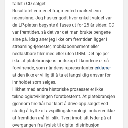
fallet i CD-salget.
Resultatet er mer et fragmentert marked enn
noensinne. Jeg husker godt hvor enkelt valget var
da LP-platen begynte å fases ut for 25 år siden: CD
var fremtiden, så det var det man brukte pengene
sine på. Idag aner jeg ikke om fremtiden ligger i
streaming-tjenester, mobilabonnement eller
nedlastbare filer med eller uten DRM. Det hjelper
ikke at platebransjens budskap til kundene er så
forvirrende, som når dens representanter
erklærer
at den ikke er villig til å ta et langsiktig ansvar for
innholdet som selges.
I likhet med andre historiske prosesser er ikke
teknologiutviklingen forutbestemt. At platebransjen
gjennom fire tiår har klart å drive opp salget ved
stadig å bytte ut avspillingsteknologi innbærer ikke
at fremtiden
må
bli slik. Tvert imot: alt tyder på at
overgangen fra fysisk til digital distribusjon