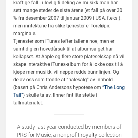
kraftige fall i ulovlig fildeling av musikk man har
sett mange steder de siste årene (et fall på over 30
% fra desember 2007 til januar 2009 i USA, f.eks.),
men inntektene fra slike tjenester er foreløpig
marginale.
Tjenester som iTunes løfter tallene noe, men er
samtidig en hovedårsak til at albumsalget har
kollapset. At Apple og flere store plateselskap nå vil
skape interaktive iTunes-album for å lokke oss til å
kjøpe mer musikk, vil neppe redde bunnlinjen. Og
de av oss som trodde at “halesalg” av innhold
(basert på Chris Andersons hypotese om
“The Long
Tail”
) skulle ta av, finner fint lite støtte i
tallmaterialet:
A study last year conducted by members of
PRS for Music, a nonprofit royalty collection