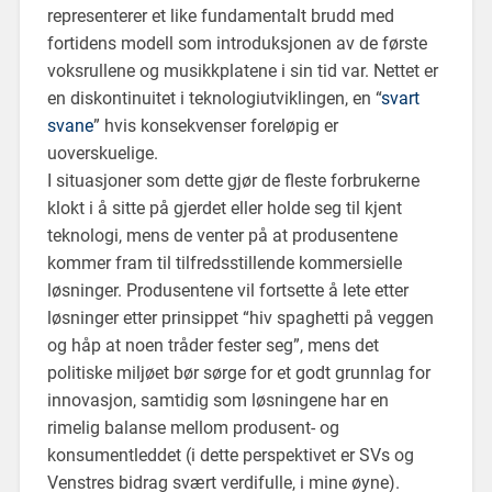
representerer et like fundamentalt brudd med
fortidens modell som introduksjonen av de første
voksrullene og musikkplatene i sin tid var. Nettet er
en diskontinuitet i teknologiutviklingen, en “
svart
svane
” hvis konsekvenser foreløpig er
uoverskuelige.
I situasjoner som dette gjør de fleste forbrukerne
klokt i å sitte på gjerdet eller holde seg til kjent
teknologi, mens de venter på at produsentene
kommer fram til tilfredsstillende kommersielle
løsninger. Produsentene vil fortsette å lete etter
løsninger etter prinsippet “hiv spaghetti på veggen
og håp at noen tråder fester seg”, mens det
politiske miljøet bør sørge for et godt grunnlag for
innovasjon, samtidig som løsningene har en
rimelig balanse mellom produsent- og
konsumentleddet (i dette perspektivet er SVs og
Venstres bidrag svært verdifulle, i mine øyne).