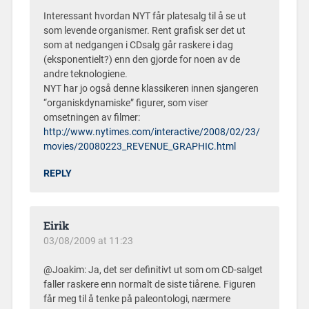
Interessant hvordan NYT får platesalg til å se ut
som levende organismer. Rent grafisk ser det ut
som at nedgangen i CDsalg går raskere i dag
(eksponentielt?) enn den gjorde for noen av de
andre teknologiene.
NYT har jo også denne klassikeren innen sjangeren
“organiskdynamiske” figurer, som viser
omsetningen av filmer:
http://www.nytimes.com/interactive/2008/02/23/
movies/20080223_REVENUE_GRAPHIC.html
REPLY
Eirik
03/08/2009 at 11:23
@Joakim: Ja, det ser definitivt ut som om CD-salget
faller raskere enn normalt de siste tiårene. Figuren
får meg til å tenke på paleontologi, nærmere