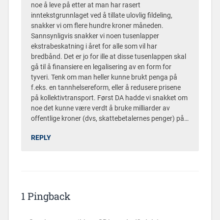
noe å leve på etter at man har rasert
inntekstgrunnlaget ved å tillate ulovlig fildeling,
snakker vi om flere hundre kroner måneden.
Sannsynligvis snakker vi noen tusenlapper
ekstrabeskatning i året for alle som vil har
bredbånd. Det er jo for ille at disse tusenlappen skal
gå til å finansiere en legalisering av en form for
tyveri. Tenk om man heller kunne brukt penga på
f.eks. en tannhelsereform, eller å redusere prisene
på kollektivtransport. Først DA hadde vi snakket om
noe det kunne være verdt å bruke milliarder av
offentlige kroner (dvs, skattebetalernes penger) på…
REPLY
1 Pingback