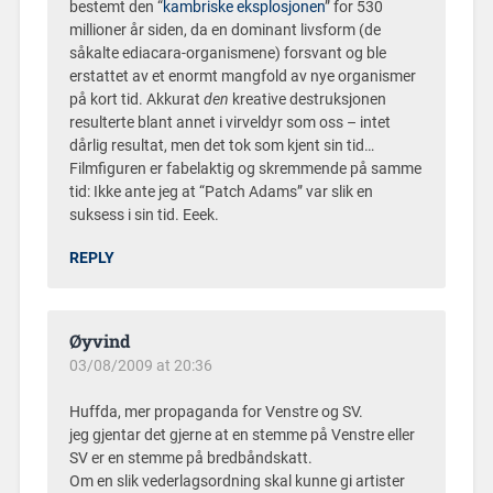
bestemt den “
kambriske eksplosjonen
” for 530
millioner år siden, da en dominant livsform (de
såkalte ediacara-organismene) forsvant og ble
erstattet av et enormt mangfold av nye organismer
på kort tid. Akkurat
den
kreative destruksjonen
resulterte blant annet i virveldyr som oss – intet
dårlig resultat, men det tok som kjent sin tid…
Filmfiguren er fabelaktig og skremmende på samme
tid: Ikke ante jeg at “Patch Adams” var slik en
suksess i sin tid. Eeek.
REPLY
Øyvind
03/08/2009 at 20:36
Huffda, mer propaganda for Venstre og SV.
jeg gjentar det gjerne at en stemme på Venstre eller
SV er en stemme på bredbåndskatt.
Om en slik vederlagsordning skal kunne gi artister