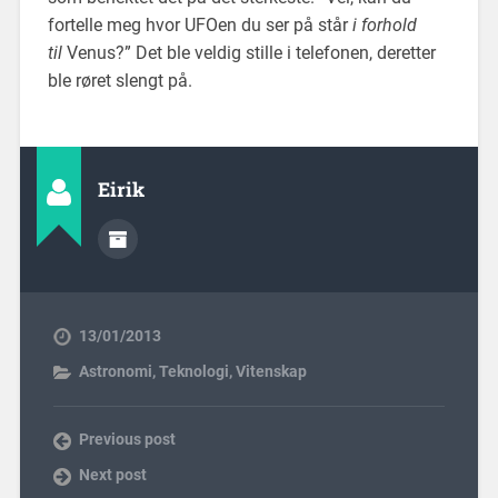
fortelle meg hvor UFOen du ser på står
i forhold
til
Venus?” Det ble veldig stille i telefonen, deretter
ble røret slengt på.
Eirik
13/01/2013
Astronomi
,
Teknologi
,
Vitenskap
Previous post
Next post