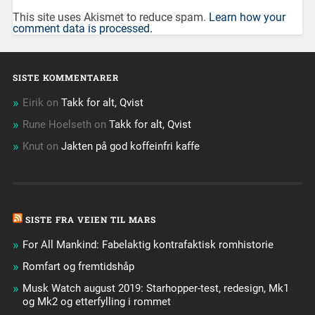
This site uses Akismet to reduce spam.
Learn how your
comment data is processed.
SISTE KOMMENTARER
Eirik
on
Takk for alt, Qvist
Rune Hoelseth
on
Takk for alt, Qvist
Knut
on
Jakten på god koffeinfri kaffe
SISTE FRA VEIEN TIL MARS
For All Mankind: Fabelaktig kontrafaktisk romhistorie
Romfart og fremtidshåp
Musk Watch august 2019: Starhopper-test, redesign, Mk1
og Mk2 og etterfylling i rommet