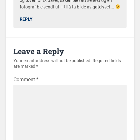
og SÅ en UFO. Javel, saken ble tatt seriøst og en
fotograf ble sendt ut – til å ta bilde av gatelyset….
REPLY
Leave a Reply
Your email address will not be published.
Required fields
are marked
*
Comment
*