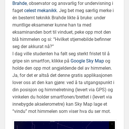
Brahde
, observator og ansvarlig for undervisning i
faget
celest mekanikk
. Jeg bet meg særlig merke i
én bestemt teknikk Brahde likte å bruke: under
muntlige eksamener kunne han ta med
eksaminanden bort til vinduet, peke opp mot den
blå himmelen og si: “Hvilket stjernebilde befinner
seg der akkurat nå?”
I dag ville studenten ha følt seg sterkt fristet til å
gripe sin smartfon, klikke på
Google Sky Map
og
holde den opp mot angjeldende del av himmelen.
Ja, for det er altså det denne gratis applikasjonen
lover oss at den kan gjøre: ved å ta utgangspunkt i
din posisjon og himmelretning (levert via GPS) og
vinkelen du holder smartfonen/brettet i (levert via
innebygde akselerometre) kan Sky Map lage et
“vindu” mot himmelen som viser hva du ser mot.