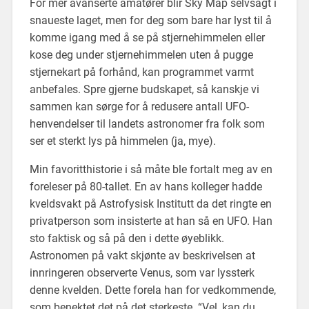
For mer avanserte amatører blir Sky Map selvsagt i
snaueste laget, men for deg som bare har lyst til å
komme igang med å se på stjernehimmelen eller
kose deg under stjernehimmelen uten å pugge
stjernekart på forhånd, kan programmet varmt
anbefales. Spre gjerne budskapet, så kanskje vi
sammen kan sørge for å redusere antall UFO-
henvendelser til landets astronomer fra folk som
ser et sterkt lys på himmelen (ja, mye).
Min favoritthistorie i så måte ble fortalt meg av en
foreleser på 80-tallet. En av hans kolleger hadde
kveldsvakt på Astrofysisk Institutt da det ringte en
privatperson som insisterte at han så en UFO. Han
sto faktisk og så på den i dette øyeblikk.
Astronomen på vakt skjønte av beskrivelsen at
innringeren observerte Venus, som var lyssterk
denne kvelden. Dette forela han for vedkommende,
som benektet det på det sterkeste. “Vel, kan du