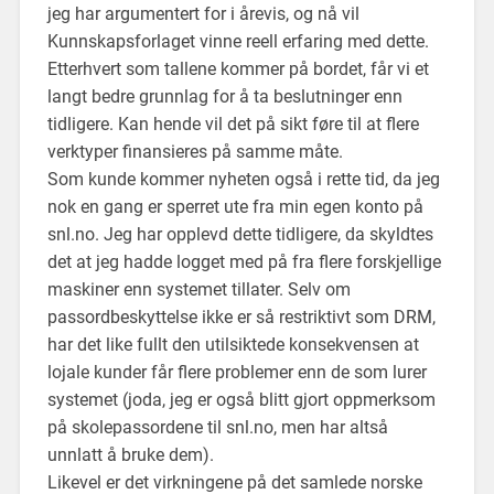
jeg har argumentert for i årevis, og nå vil
Kunnskapsforlaget vinne reell erfaring med dette.
Etterhvert som tallene kommer på bordet, får vi et
langt bedre grunnlag for å ta beslutninger enn
tidligere. Kan hende vil det på sikt føre til at flere
verktyper finansieres på samme måte.
Som kunde kommer nyheten også i rette tid, da jeg
nok en gang er sperret ute fra min egen konto på
snl.no. Jeg har opplevd dette tidligere, da skyldtes
det at jeg hadde logget med på fra flere forskjellige
maskiner enn systemet tillater. Selv om
passordbeskyttelse ikke er så restriktivt som DRM,
har det like fullt den utilsiktede konsekvensen at
lojale kunder får flere problemer enn de som lurer
systemet (joda, jeg er også blitt gjort oppmerksom
på skolepassordene til snl.no, men har altså
unnlatt å bruke dem).
Likevel er det virkningene på det samlede norske