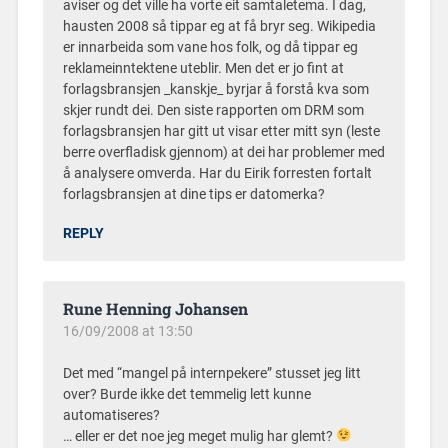
aviser og det ville ha vorte eit samtaletema. I dag,
hausten 2008 så tippar eg at få bryr seg. Wikipedia
er innarbeida som vane hos folk, og då tippar eg
reklameinntektene uteblir. Men det er jo fint at
forlagsbransjen _kanskje_ byrjar å forstå kva som
skjer rundt dei. Den siste rapporten om DRM som
forlagsbransjen har gitt ut visar etter mitt syn (leste
berre overfladisk gjennom) at dei har problemer med
å analysere omverda. Har du Eirik forresten fortalt
forlagsbransjen at dine tips er datomerka?
REPLY
Rune Henning Johansen
16/09/2008 at 13:50
Det med “mangel på internpekere” stusset jeg litt
over? Burde ikke det temmelig lett kunne
automatiseres?
… eller er det noe jeg meget mulig har glemt?