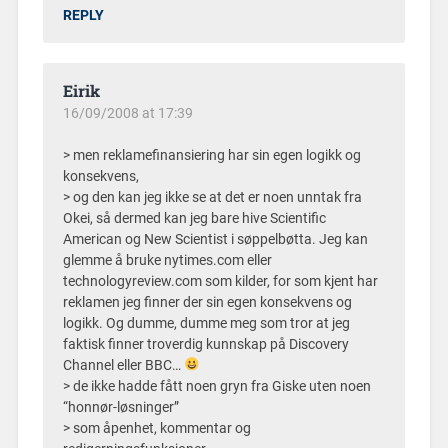
REPLY
Eirik
16/09/2008 at 17:39
> men reklamefinansiering har sin egen logikk og
konsekvens,
> og den kan jeg ikke se at det er noen unntak fra
Okei, så dermed kan jeg bare hive Scientific
American og New Scientist i søppelbøtta. Jeg kan
glemme å bruke nytimes.com eller
technologyreview.com som kilder, for som kjent har
reklamen jeg finner der sin egen konsekvens og
logikk. Og dumme, dumme meg som tror at jeg
faktisk finner troverdig kunnskap på Discovery
Channel eller BBC…
> de ikke hadde fått noen gryn fra Giske uten noen
“honnør-løsninger”
> som åpenhet, kommentar og