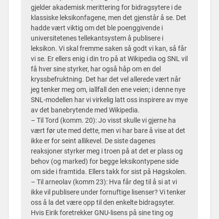
gjelder akademisk merittering for bidragsytere i de
klassiske leksikonfagene, men det gjenstår å se. Det
hadde vært viktig om det ble poenggivende i
universitetenes tellekantsystem å publisere i
leksikon. Vi skal fremme saken så godt vi kan, så får
vi se. Er ellers enig i din tro på at Wikipedia og SNL vil
få hver sine styrker, har også håp om en del
kryssbefruktning. Det har det vel allerede vært når
jeg tenker meg om, iallfall den ene veien; i denne nye
SNL-modellen har vi virkelig latt oss inspirere av mye
av det banebrytende med Wikipedia.
– Til Tord (komm. 20): Jo visst skulle vi gjerne ha
vært før ute med dette, men vi har bare å vise at det
ikke er for seint allikevel. De siste dagenes
reaksjoner styrker meg i troen på at det er plass og
behov (og marked) for begge leksikontypene side
om side i framtida. Ellers takk for sist på Høgskolen.
– Til arneolav (komm 23): Hva får deg til å si at vi
ikke vil publisere under fornuftige lisenser? Vi tenker
oss å la det være opp til den enkelte bidragsyter.
Hvis Eirik foretrekker GNU-lisens på sine ting og