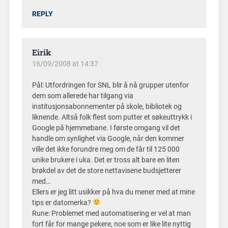
REPLY
Eirik
16/09/2008 at 14:37
Pål: Utfordringen for SNL blir å nå grupper utenfor
dem som allerede har tilgang via
institusjonsabonnementer på skole, bibliotek og
liknende. Altså folk flest som putter et søkeuttrykk i
Google på hjemmebane. I første omgang vil det
handle om synlighet via Google, når den kommer
ville det ikke forundre meg om de får til 125 000
unike brukere i uka. Det er tross alt bare en liten
brøkdel av det de store nettavisene budsjetterer
med…
Ellers er jeg litt usikker på hva du mener med at mine
tips er datomerka?
Rune: Problemet med automatisering er vel at man
fort får for mange pekere, noe som er like lite nyttig