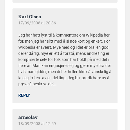
Karl Olsen
17/09/2008 at 20:36
Jeg har hatt lyst til å kommentere om Wikipedia her
før, men jeg har slitt med å si noe kort og enkelt. For
Wikipedia er svært. Mye med og i det er bra, en god
del er dårlig, mye er lett å forstå, mens andre ting er
kompliserte selv for folk som har holdt på med det i
flere år. Man kan engasjere seg og gjøre mye bra der
hvis man gidder, men det er heller ikke så vanskelig å
la seg irritere av en del ting. Jeg blir ordrik bare av å
prøve å beskrive det…
REPLY
arneolav
18/09/2008 at 12:59