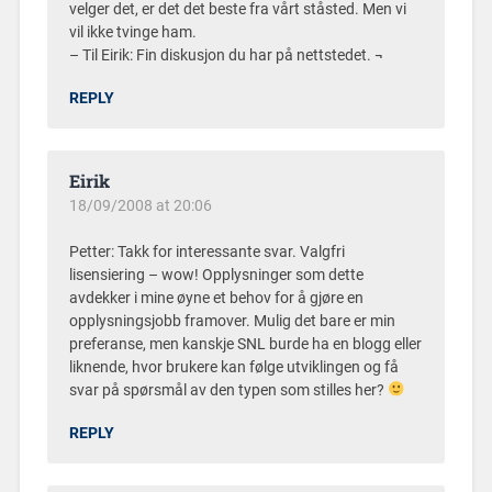
velger det, er det det beste fra vårt ståsted. Men vi
vil ikke tvinge ham.
– Til Eirik: Fin diskusjon du har på nettstedet. ¬
REPLY
Eirik
18/09/2008 at 20:06
Petter: Takk for interessante svar. Valgfri
lisensiering – wow! Opplysninger som dette
avdekker i mine øyne et behov for å gjøre en
opplysningsjobb framover. Mulig det bare er min
preferanse, men kanskje SNL burde ha en blogg eller
liknende, hvor brukere kan følge utviklingen og få
svar på spørsmål av den typen som stilles her?
REPLY