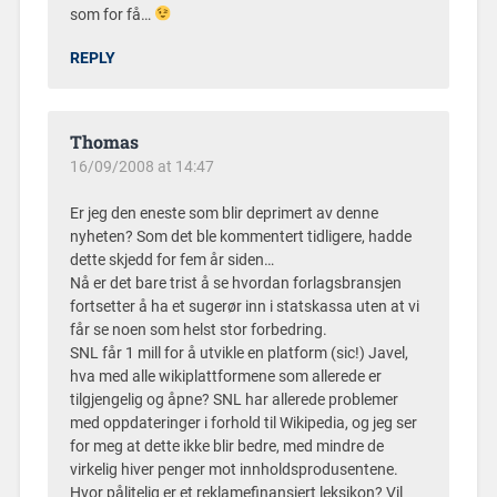
som for få…
REPLY
Thomas
16/09/2008 at 14:47
Er jeg den eneste som blir deprimert av denne
nyheten? Som det ble kommentert tidligere, hadde
dette skjedd for fem år siden…
Nå er det bare trist å se hvordan forlagsbransjen
fortsetter å ha et sugerør inn i statskassa uten at vi
får se noen som helst stor forbedring.
SNL får 1 mill for å utvikle en platform (sic!) Javel,
hva med alle wikiplattformene som allerede er
tilgjengelig og åpne? SNL har allerede problemer
med oppdateringer i forhold til Wikipedia, og jeg ser
for meg at dette ikke blir bedre, med mindre de
virkelig hiver penger mot innholdsprodusentene.
Hvor pålitelig er et reklamefinansiert leksikon? Vil