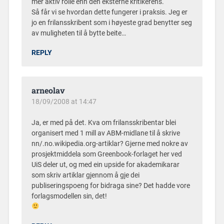
mer aktiv rolle enn den eksterne kritikerens.
Så får vi se hvordan dette fungerer i praksis. Jeg er
jo en frilansskribent som i høyeste grad benytter seg
av muligheten til å bytte beite…
REPLY
arneolav
18/09/2008 at 14:47
Ja, er med på det. Kva om frilansskribentar blei
organisert med 1 mill av ABM-midlane til å skrive
nn/.no.wikipedia.org-artiklar? Gjerne med nokre av
prosjektmiddela som Greenbook-forlaget her ved
UiS deler ut, og med ein upside for akademikarar
som skriv artiklar gjennom å gje dei
publiseringspoeng for bidraga sine? Det hadde vore
forlagsmodellen sin, det!