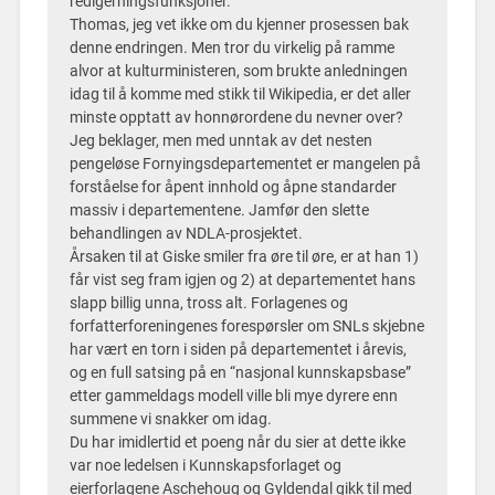
redigerningsfunksjoner.
Thomas, jeg vet ikke om du kjenner prosessen bak
denne endringen. Men tror du virkelig på ramme
alvor at kulturministeren, som brukte anledningen
idag til å komme med stikk til Wikipedia, er det aller
minste opptatt av honnørordene du nevner over?
Jeg beklager, men med unntak av det nesten
pengeløse Fornyingsdepartementet er mangelen på
forståelse for åpent innhold og åpne standarder
massiv i departementene. Jamfør den slette
behandlingen av NDLA-prosjektet.
Årsaken til at Giske smiler fra øre til øre, er at han 1)
får vist seg fram igjen og 2) at departementet hans
slapp billig unna, tross alt. Forlagenes og
forfatterforeningenes forespørsler om SNLs skjebne
har vært en torn i siden på departementet i årevis,
og en full satsing på en “nasjonal kunnskapsbase”
etter gammeldags modell ville bli mye dyrere enn
summene vi snakker om idag.
Du har imidlertid et poeng når du sier at dette ikke
var noe ledelsen i Kunnskapsforlaget og
eierforlagene Aschehoug og Gyldendal gikk til med