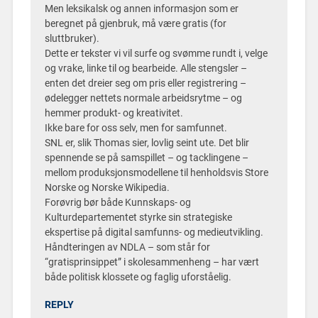
Men leksikalsk og annen informasjon som er
beregnet på gjenbruk, må være gratis (for
sluttbruker).
Dette er tekster vi vil surfe og svømme rundt i, velge
og vrake, linke til og bearbeide. Alle stengsler –
enten det dreier seg om pris eller registrering –
ødelegger nettets normale arbeidsrytme – og
hemmer produkt- og kreativitet.
Ikke bare for oss selv, men for samfunnet.
SNL er, slik Thomas sier, lovlig seint ute. Det blir
spennende se på samspillet – og tacklingene –
mellom produksjonsmodellene til henholdsvis Store
Norske og Norske Wikipedia.
Forøvrig bør både Kunnskaps- og
Kulturdepartementet styrke sin strategiske
ekspertise på digital samfunns- og medieutvikling.
Håndteringen av NDLA – som står for
“gratisprinsippet” i skolesammenheng – har vært
både politisk klossete og faglig uforståelig.
REPLY