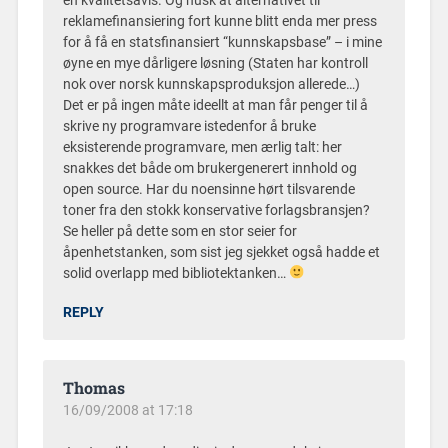
en kvalitetsavis. Og husk at alternativet til
reklamefinansiering fort kunne blitt enda mer press
for å få en statsfinansiert “kunnskapsbase” – i mine
øyne en mye dårligere løsning (Staten har kontroll
nok over norsk kunnskapsproduksjon allerede…)
Det er på ingen måte ideellt at man får penger til å
skrive ny programvare istedenfor å bruke
eksisterende programvare, men ærlig talt: her
snakkes det både om brukergenerert innhold og
open source. Har du noensinne hørt tilsvarende
toner fra den stokk konservative forlagsbransjen?
Se heller på dette som en stor seier for
åpenhetstanken, som sist jeg sjekket også hadde et
solid overlapp med bibliotektanken…
REPLY
Thomas
16/09/2008 at 17:18