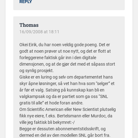
REPLY
Thomas
16/09/2008 at 18:11
Okei Eirik, du har noen veldig gode poeng. Det er
godt at noen prøver ut noe nytt, og det er flott at
forleggerene faktisk går inn i den digitale
dimensjonen, og at de gjør det med et såpass stort
og synlig prosjekt.
Giske er en luring og selv om departementet hans
skyr åpne løsninger, så vet han hva som “selger” et
år før et valg. Satsing på kunnskap kan bli en
valgkampsak og da er partiet som ga oss “SNL
gratis til alle” et hode foran andre.
Om Scientific American eller New Scientist plutselig
fikk nye eiere, f.eks. Bertelsmann eller Murdoc, da
ville jeg faktisk bli bekymret:-/
Begge er dessuten abonnementstidsskrift, og
dermed en del av den modellen SNL går bort fra.