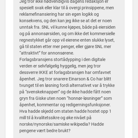
Jeg tror ikke nødvendigvis dagens redaksjon er
spesielt svak eller klar til å overgi prinsippene, men
reklamefinansiering har sin egen logikk og
konsekvens, og den kan jeg ikke se at det er noen
unntak fra. SNL vil kunne kjøpes, både på eiersiden
og på annonsørsiden, og om ikke det kommersielle
regnestykket går opp vil eierene enten slukke lyset,
gå til staten etter mer penger, eller gjøre SNL mer
“attraktivt” for annonsørene.
Forlagsbransjens stortådypping i den digitale
verden er selvfølgelig hyggelig, men jeg tror
dessverre IKKE at forlagsbransjen har omfavnet
åpenhet. Jeg tror snarere Einarson & Co har blitt
tvunget til en løsning fordi alternativet var å trykke
på “svenskeknappen” og de ikke hadde fått noen
gryn fra Giske uten noen “honnør-løsninger” som
åpenhet, kommentar og redigerningsfunksjoner.
Hva hadde skjedd om staten hadde hostet opp 1
mill til å kvalitetssikre og øke nivået på
norske/nynorske/samiske wikipedia? Hadde
pengene vært bedre brukt?