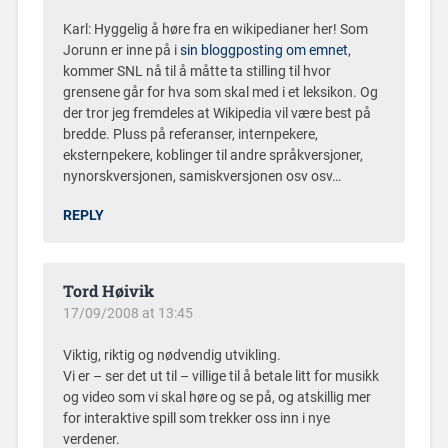
Karl: Hyggelig å høre fra en wikipedianer her! Som
Jorunn er inne på i
sin bloggposting om emnet
,
kommer SNL nå til å måtte ta stilling til hvor
grensene går for hva som skal med i et leksikon. Og
der tror jeg fremdeles at Wikipedia vil være best på
bredde. Pluss på referanser, internpekere,
eksternpekere, koblinger til andre språkversjoner,
nynorskversjonen, samiskversjonen osv osv…
REPLY
Tord Høivik
17/09/2008 at 13:45
Viktig, riktig og nødvendig utvikling.
Vi er – ser det ut til – villige til å betale litt for musikk
og video som vi skal høre og se på, og atskillig mer
for interaktive spill som trekker oss inn i nye
verdener.