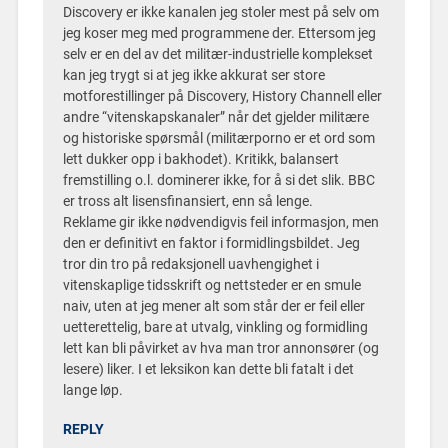
Discovery er ikke kanalen jeg stoler mest på selv om
jeg koser meg med programmene der. Ettersom jeg
selv er en del av det militær-industrielle komplekset
kan jeg trygt si at jeg ikke akkurat ser store
motforestillinger på Discovery, History Channell eller
andre “vitenskapskanaler” når det gjelder militære
og historiske spørsmål (militærporno er et ord som
lett dukker opp i bakhodet). Kritikk, balansert
fremstilling o.l. dominerer ikke, for å si det slik. BBC
er tross alt lisensfinansiert, enn så lenge.
Reklame gir ikke nødvendigvis feil informasjon, men
den er definitivt en faktor i formidlingsbildet. Jeg
tror din tro på redaksjonell uavhengighet i
vitenskaplige tidsskrift og nettsteder er en smule
naiv, uten at jeg mener alt som står der er feil eller
uetterettelig, bare at utvalg, vinkling og formidling
lett kan bli påvirket av hva man tror annonsører (og
lesere) liker. I et leksikon kan dette bli fatalt i det
lange løp.
REPLY