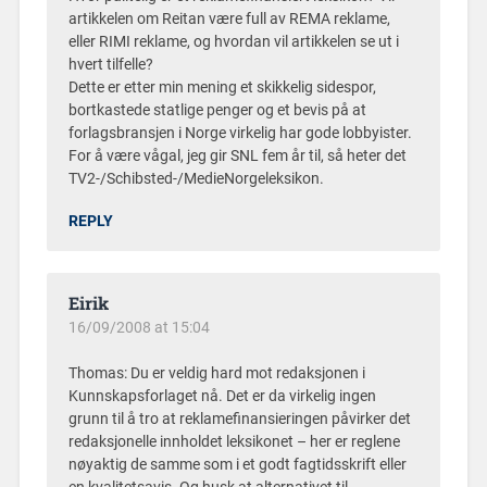
artikkelen om Reitan være full av REMA reklame,
eller RIMI reklame, og hvordan vil artikkelen se ut i
hvert tilfelle?
Dette er etter min mening et skikkelig sidespor,
bortkastede statlige penger og et bevis på at
forlagsbransjen i Norge virkelig har gode lobbyister.
For å være vågal, jeg gir SNL fem år til, så heter det
TV2-/Schibsted-/MedieNorgeleksikon.
REPLY
Eirik
16/09/2008 at 15:04
Thomas: Du er veldig hard mot redaksjonen i
Kunnskapsforlaget nå. Det er da virkelig ingen
grunn til å tro at reklamefinansieringen påvirker det
redaksjonelle innholdet leksikonet – her er reglene
nøyaktig de samme som i et godt fagtidsskrift eller