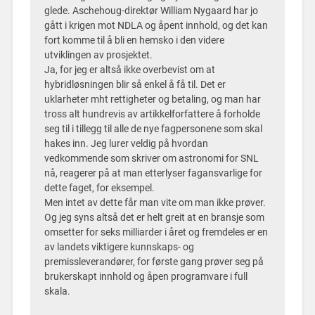
glede. Aschehoug-direktør William Nygaard har jo
gått i krigen mot NDLA og åpent innhold, og det kan
fort komme til å bli en hemsko i den videre
utviklingen av prosjektet.
Ja, for jeg er altså ikke overbevist om at
hybridløsningen blir så enkel å få til. Det er
uklarheter mht rettigheter og betaling, og man har
tross alt hundrevis av artikkelforfattere å forholde
seg til i tillegg til alle de nye fagpersonene som skal
hakes inn. Jeg lurer veldig på hvordan
vedkommende som skriver om astronomi for SNL
nå, reagerer på at man etterlyser fagansvarlige for
dette faget, for eksempel.
Men intet av dette får man vite om man ikke prøver.
Og jeg syns altså det er helt greit at en bransje som
omsetter for seks milliarder i året og fremdeles er en
av landets viktigere kunnskaps- og
premissleverandører, for første gang prøver seg på
brukerskapt innhold og åpen programvare i full
skala.