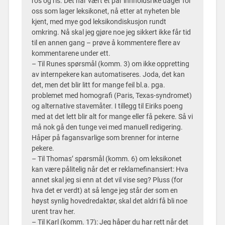
ros og ris. Det har vært et par innholdsrike dager for
oss som lager leksikonet, nå etter at nyheten ble
kjent, med mye god leksikondiskusjon rundt
omkring. Nå skal jeg gjøre noe jeg sikkert ikke får tid
til en annen gang – prøve å kommentere flere av
kommentarene under ett.
– Til Runes spørsmål (komm. 3) om ikke oppretting
av internpekere kan automatiseres. Joda, det kan
det, men det blir litt for mange feil bl.a. pga.
problemet med homografi (Paris, Texas-syndromet)
og alternative stavemåter. I tillegg til Eiriks poeng
med at det lett blir alt for mange eller få pekere. Så vi
må nok gå den tunge vei med manuell redigering.
Håper på fagansvarlige som brenner for interne
pekere.
– Til Thomas’ spørsmål (komm. 6) om leksikonet
kan være pålitelig når det er reklamefinansiert: Hva
annet skal jeg si enn at det vil vise seg? Pluss (for
hva det er verdt) at så lenge jeg står der som en
høyst synlig hovedredaktør, skal det aldri få bli noe
urent trav her.
– Til Karl (komm. 17): Jeg håper du har rett når det