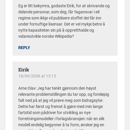
Eg er litt bekymra, godaste Eirik, for at skrivande og
delande personar, som deg, får fagansvar i eit
regime som ikkje vil publisere stoffet dei får inn
under fornuftige lisensar. Det er vel mykje betre å
nytte kapasiteten sin på å oppretthalde og
vidareutvikle norske Wikipedia?
REPLY
Eirik
18/09/2008 at 13:15
Arne Olav: Jeg har tenkt gjennom den høyst
relevante problemstillingen du tar opp, og foreløpig
falt ned på at jeg vil prøve meg som bidragsyter.
Dette har først og fremst å gjøre med min lange
fartstid som pådriver for utvikling av nye
forretningsmodeller i forlagsbransjen: når en slik
modell endelig begynner å ta form, ønsker jeg en