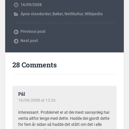
16/09/2008
Åpne standarder
,
Bøker
,
Nettkultur
,
Wikipedia
Previous post
Next post
28 Comments
Pål
16/09/2008 at 13:26
Interessant. Problemet er at dei mest sansynleg har
venta altfor lenge med dette. Hadde dei gjordt dette
for fem år sidan så hadde det stått om det i alle