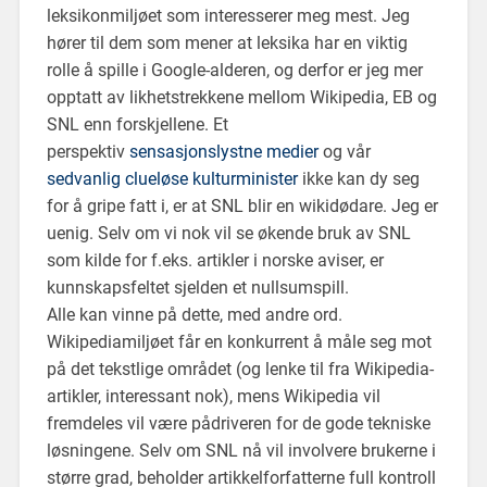
leksikonmiljøet som interesserer meg mest. Jeg
hører til dem som mener at leksika har en viktig
rolle å spille i Google-alderen, og derfor er jeg mer
opptatt av likhetstrekkene mellom Wikipedia, EB og
SNL enn forskjellene. Et
perspektiv
sensasjonslystne medier
og vår
sedvanlig clueløse kulturminister
ikke kan dy seg
for å gripe fatt i, er at SNL blir en wikidødare. Jeg er
uenig. Selv om vi nok vil se økende bruk av SNL
som kilde for f.eks. artikler i norske aviser, er
kunnskapsfeltet sjelden et nullsumspill.
Alle kan vinne på dette, med andre ord.
Wikipediamiljøet får en konkurrent å måle seg mot
på det tekstlige området (og lenke til fra Wikipedia-
artikler, interessant nok), mens Wikipedia vil
fremdeles vil være pådriveren for de gode tekniske
løsningene. Selv om SNL nå vil involvere brukerne i
større grad, beholder artikkelforfatterne full kontroll