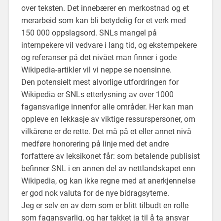
over teksten. Det innebærer en merkostnad og et
merarbeid som kan bli betydelig for et verk med
150 000 oppslagsord. SNLs mangel på
internpekere vil vedvare i lang tid, og eksternpekere
og referanser på det nivået man finner i gode
Wikipedia-artikler vil vi neppe se noensinne.
Den potensielt mest alvorlige utfordringen for
Wikipedia er SNLs etterlysning av over 1000
fagansvarlige innenfor alle områder. Her kan man
oppleve en lekkasje av viktige ressurspersoner, om
vilkårene er de rette. Det må på et eller annet nivå
medføre honorering på linje med det andre
forfattere av leksikonet får: som betalende publisist
befinner SNL i en annen del av nettlandskapet enn
Wikipedia, og kan ikke regne med at anerkjennelse
er god nok valuta for de nye bidragsyterne.
Jeg er selv en av dem som er blitt tilbudt en rolle
som fagansvarlig, og har takket ja til å ta ansvar