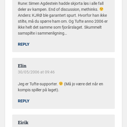
Rune: Simen Agdestein hadde skjorta løs i alle fall
deler av kampen. End of discussion, methinks.
Anders: KJRØ ble garantert spurt. Hvorfor han ikke
stilte, må du spørre ham om. Og Tufte anno 2006 er
ikke helt det samme som fjorårslaget. Skummelt
samspilte i sammenligning…
REPLY
Elin
30/05/2006 at 09:46
Jeg er Tufte-supporter.
(Må jo være det når en
kompis spiller på laget).
REPLY
Eirik