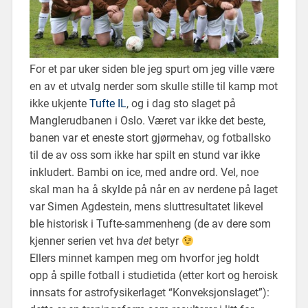
For et par uker siden ble jeg spurt om jeg ville være
en av et utvalg nerder som skulle stille til kamp mot
ikke ukjente
Tufte IL
, og i dag sto slaget på
Manglerudbanen i Oslo. Været var ikke det beste,
banen var et eneste stort gjørmehav, og fotballsko
til de av oss som ikke har spilt en stund var ikke
inkludert. Bambi on ice, med andre ord. Vel, noe
skal man ha å skylde på når en av nerdene på laget
var Simen Agdestein, mens sluttresultatet likevel
ble historisk i Tufte-sammenheng (de av dere som
kjenner serien vet hva
det
betyr
Ellers minnet kampen meg om hvorfor jeg holdt
opp å spille fotball i studietida (etter kort og heroisk
innsats for astrofysikerlaget “Konveksjonslaget”):