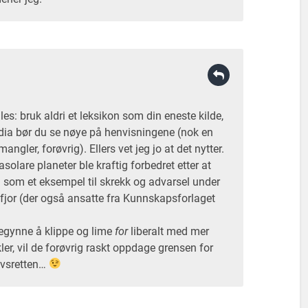
s: bruk aldri et leksikon som din eneste kilde,
dia bør du se nøye på henvisningene (nok en
angler, forøvrig). Ellers vet jeg jo at det nytter.
solare planeter ble kraftig forbedret etter at
n som et eksempel til skrekk og advarsel under
fjor (der også ansatte fra Kunnskapsforlaget
begynne å klippe og lime
for
liberalt med mer
kler, vil de forøvrig raskt oppdage grensen for
avsretten…