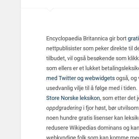
Encyclopaedia Britannica gir bort
gra
nettpublisister som peker direkte til 
tilbudet, vil også besøkende som klikker
som ellers er et lukket betalingsleksi
med Twitter og webwidgets
også, og 
usedvanlig vilje til å følge med i tiden.
Store Norske leksikon
, som etter det j
oppdgradering
i fjor høst, bør utvilsom
noen hundre gratis lisenser kan leksik
redusere Wikipedias dominans og kansk
webkyndige folk som kan komme med g