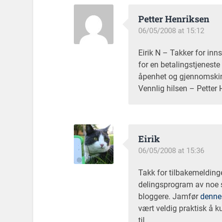
Petter Henriksen
06/05/2008 at 15:12
Eirik N – Takker for inn
for en betalingstjeneste
åpenhet og gjennomskinn
Vennlig hilsen – Petter 
Eirik
06/05/2008 at 15:36
Takk for tilbakemeldinge
delingsprogram av noe s
bloggere. Jamfør
denne
vært veldig praktisk å k
til.