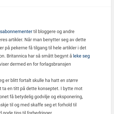
tisabonnementer
til bloggere og andre
deres artikler. Når man benytter seg av dette
 på pekerne få tilgang til hele artikler i det
kon. Britannica har så smått begynt å
leke seg
viser dermed en for forlagsbransjen
eg er blitt fortalt skulle ha hatt
en større
t ta en titt på dette konseptet. I bytte mot
onet få betydelig godvilje og eksponering,
je til og med skaffe seg et forhold til
ode tips til forbedringer.