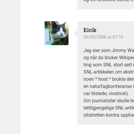
Eirik
06/05/2008 at 07:16
Jeg sier som Jimmy Wale
og når du bruker Wikipe
ting som SNL stort sett m
SNL-artikkelen om ekstra
noen
* host * brukte de
en naturfagkonferanse i
var tilstede, visstnok).
Om journalister skulle 
lettilgjengelige SNL-arti
sitatretten kontra opph