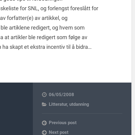
skeliste for SNL, og forlengst foreslått for
 av forfatter(e) av artikkel, og
 ble artiklene redigert, og hvem som
 at artikler ble redigert som følge av
 ha skapt et ekstra incentiv til å bidra…
06/05/2008
Litteratur
,
utdanning
Previous post
Next post