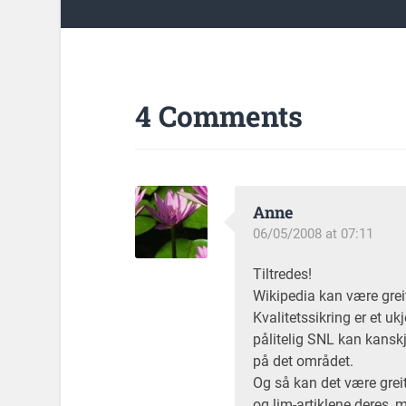
4 Comments
Anne
06/05/2008 at 07:11
Tiltredes!
Wikipedia kan være greit
Kvalitetssikring er et u
pålitelig SNL kan kanskj
på det området.
Og så kan det være greit 
og lim-artiklene deres, m