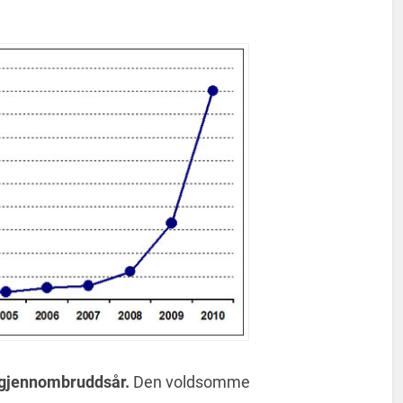
e gjennombruddsår.
Den voldsomme