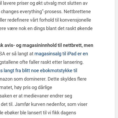
il lavere priser og økt utvalg mot slutten av
his changes everything”-prosess. Nettbrettene
ller redefinere vårt forhold til konvensjonelle
kere være nok en dings blant det raskt økende
sk avis- og magasininnhold til nettbrett, men
SA er så langt at
magasinsalg til iPad er en
lgstallene ofte faller raskt etter lansering.
 langt fra blitt noe ebokmotstykke til
mazon som dominerer. Dette skyldes flere
rmatet, høy pris og dårlige
aken er at medievaner endrer seg
det til. Jamfør kurven nedenfor, som viser
 ebøker ble lansert til vi fikk dagens