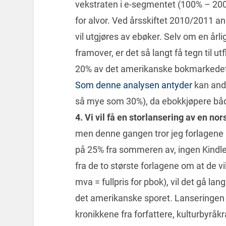
vekstraten i e-segmentet (100% – 200
for alvor. Ved årsskiftet 2010/2011 a
vil utgjøres av ebøker. Selv om en årl
framover, er det så langt få tegn til ut
20% av det amerikanske bokmarkedet 
Som denne analysen antyder
kan ande
så mye som 30%), da ebokkjøpere båd
4. V
i vil få en storlansering av en n
men denne gangen tror jeg forlagen
på 25% fra sommeren av, ingen Kindle- 
fra de to største forlagene om at de v
mva = fullpris for pbok), vil det gå la
det amerikanske sporet. Lanseringen
kronikkene fra forfattere, kulturbyråkra