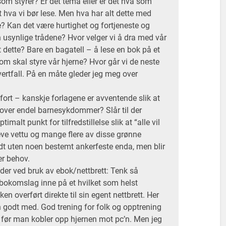
 som styrer? Er det tema eller er det hva som
 hva vi bør lese. Men hva har alt dette med
e? Kan det være hurtighet og fortjeneste og
 usynlige trådene? Hvor velger vi å dra med vår
alt dette? Bare en bagatell – å lese en bok på et
om skal styre vår hjerne? Hvor går vi de neste
hvertfall. På en måte gleder jeg meg over
ort – kanskje forlagene er avventende slik at
over endel barnesykdommer? Slår til der
timalt punkt for tilfredstillelse slik at “alle vil
eve vettu og mange flere av disse grønne
dt uten noen bestemt ankerfeste enda, men blir
er behov.
sider ved bruk av ebok/nettbrett: Tenk så
 bokomslag inne på et hvilket som helst
en overført direkte til sin egent nettbrett. Her
godt med. God trening for folk og opptrening
e før man kobler opp hjernen mot pc’n. Men jeg