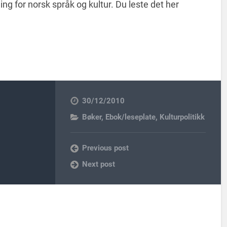
g for norsk språk og kultur. Du leste det her
30/12/2010
Bøker
,
Ebok/leseplate
,
Kulturpolitikk
Previous post
Next post