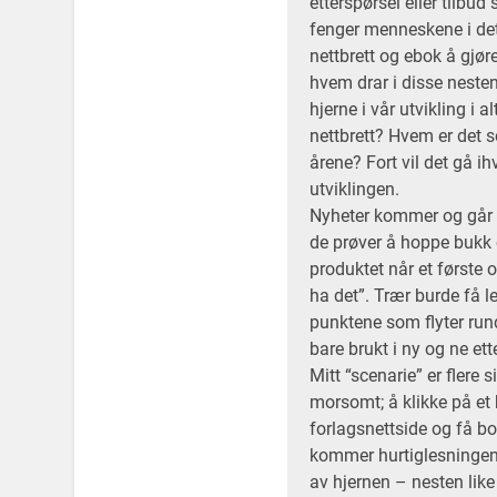
etterspørsel eller tilbud
fenger menneskene i det
nettbrett og ebok å gjør
hvem drar i disse nesten
hjerne i vår utvikling i 
nettbrett? Hvem er det s
årene? Fort vil det gå i
utviklingen.
Nyheter kommer og går f
de prøver å hoppe bukk 
produktet når et første op
ha det”. Trær burde få l
punktene som flyter run
bare brukt i ny og ne ett
Mitt “scenarie” er flere 
morsomt; å klikke på et
forlagsnettside og få bok
kommer hurtiglesningen 
av hjernen – nesten lik