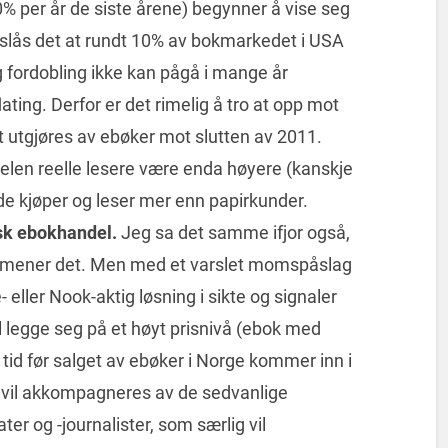
% per år de siste årene) begynner å vise seg
nslås det at rundt 10% av bokmarkedet i USA
ig fordobling ikke kan pågå i mange år
flating. Derfor er det rimelig å tro at opp mot
utgjøres av ebøker mot slutten av 2011.
len reelle lesere være enda høyere (kanskje
e kjøper og leser mer enn papirkunder.
orsk ebokhandel.
Jeg sa det samme ifjor også,
e mener det. Men med et varslet momspåslag
eller Nook-aktig løsning i sikte og signaler
il legge seg på et høyt prisnivå (ebok med
ng tid før salget av ebøker i Norge kommer inn i
 vil akkompagneres av de sedvanlige
ter og -journalister, som særlig vil