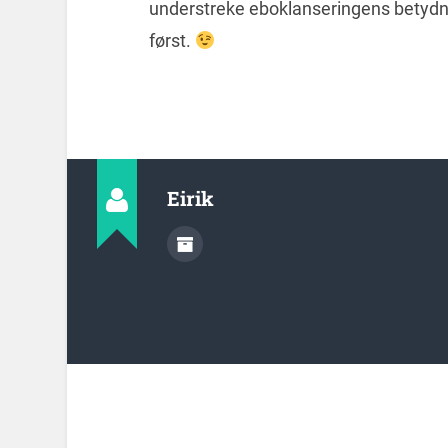
understreke eboklanseringens betydnin
først.
Eirik