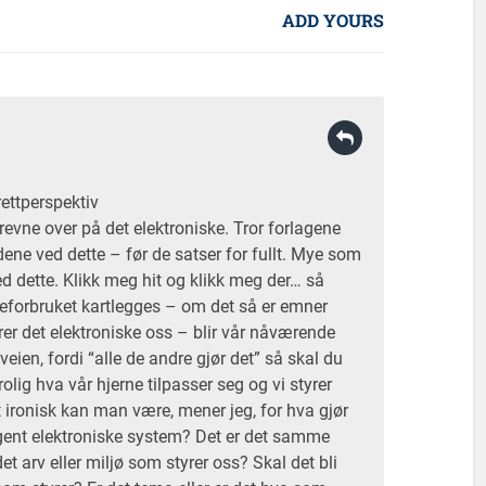
ADD YOURS
rettperspektiv
krevne over på det elektroniske. Tror forlagene
idene ved dette – før de satser for fullt. Mye som
ed dette. Klikk meg hit og klikk meg der… så
eforbruket kartlegges – om det så er emner
styrer det elektroniske oss – blir vår nåværende
veien, fordi “alle de andre gjør det” så skal du
rolig hva vår hjerne tilpasser seg og vi styrer
tt ironisk kan man være, mener jeg, for hva gjør
egent elektroniske system? Det er det samme
t arv eller miljø som styrer oss? Skal det bli