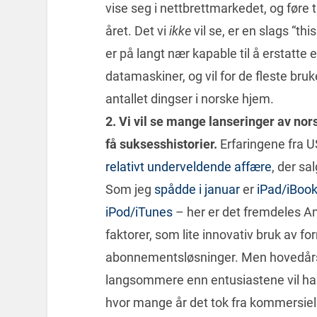
vise seg i nettbrettmarkedet, og føre t
året. Det vi
ikke
vil se, er en slags “t
er på langt nær kapable til å erstatte e
datamaskiner, og vil for de fleste bru
antallet dingser i norske hjem.
2.
Vi vil se mange lanseringer av nor
få suksesshistorier.
Erfaringene fra U
relativt underveldende affære
, der sa
Som jeg
spådde i januar
er
iPad/iBooks
iPod/iTunes
– her er det fremdeles A
faktorer, som lite innovativ bruk av fo
abonnementsløsninger. Men hovedårs
langsommere enn entusiastene vil ha 
hvor mange år det tok fra kommersielle