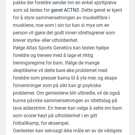
pakke der foreldre sender inn en enkel spyttprøve
som så testes for
genet ACTN3
. Dette genet er kjent
for å styre sammensetningen av muskelfibre i
musklene, noe som i sin tur kan si mye om en
person vil gjøre det godt innen idrettsgrener som
krever styrke- eller utholdenhet.
Ifølge Atlas Sports Genetics kan testen hjelpe
foreldre og trenere med å lage et riktig
treningsregime for barn. Ifølge de mange
skeptikerne vil dette bare øke problemet med
foreldre som presser barna til å yte mer, og skape
forventninger som på sikt kan gi psykiske
problemer. Om gentestene blir utbredte, vil de også
kunne påvirke sammensetningen av idrettslag på
lave alderstrinn. En trener kan velge å sette inn barn
som scorer høyt på utholdenhet i en gitt
fotballkamp, for eksempel.
Gentesten kan selvsagt ikke måle en av de viktigste