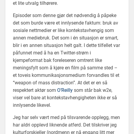
et lite utvalg tilhørere.
Episoder som denne gjør det nødvendig å påpeke
det som burde være et innlysende faktum: bruk av
sosiale nettmedier er like kontekstavhengig som
annen mediebruk. Det som i én situasjon er smart,
blir i en annen situasjon helt galt. I dette tilfellet var
påfunnet med å ha en Twitter-strøm i
kjempeformat bak foreleseren omtrent like
meningsfylt som å kjøre en film på samme sted –
et toveis kommunikasjonsmedium forvandles til et
“weapon of mass distraction”. At det er en så
respektert aktør som
O’Reilly
som står bak w2e,
viser vel bare at kontekstavhengigheten ikke er så
innlysende likevel.
Jeg har selv vært med på tilsvarende opplegg, men
har aldri opplevd liknende atferd. Det tilskriver jeg
kulturforskjeller (nordmenn er nå engang litt mer