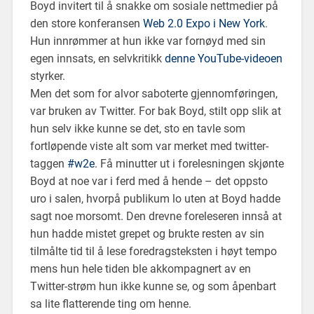
Boyd invitert til å snakke om sosiale nettmedier på
den store konferansen
Web 2.0 Expo i New York
.
Hun innrømmer at hun ikke var fornøyd med sin
egen innsats, en selvkritikk
denne YouTube-videoen
styrker.
Men det som for alvor saboterte gjennomføringen,
var bruken av Twitter. For bak Boyd, stilt opp slik at
hun selv ikke kunne se det, sto en tavle som
fortløpende viste alt som var merket med twitter-
taggen
#w2e
. Få minutter ut i forelesningen skjønte
Boyd at noe var i ferd med å hende – det oppsto
uro i salen, hvorpå publikum lo uten at Boyd hadde
sagt noe morsomt. Den drevne foreleseren innså at
hun hadde mistet grepet og brukte resten av sin
tilmålte tid til å lese foredragsteksten i høyt tempo
mens hun hele tiden ble akkompagnert av en
Twitter-strøm hun ikke kunne se, og som åpenbart
sa lite flatterende ting om henne.