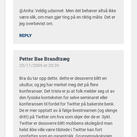
@Anita: Veldig udannet. Men det behøver altså ikke
være slik, om man gjør ting på en riktig måte. Det er
jeg overbevist om.
REPLY
Petter Bae Brandtzæg
25/11/2009 at 20:39
Bra du tar opp dette. dette er dessverre blitt en
ukultur, og jeg har merket meg det på flere
konferanser. Det triste er jo at folk melder seg ut av
den fysiske konteksten for selve seminaret eller
konferansen til fordel for Twitter på bakerste benk.
De er mer opptatt av å følge livestreamen (og slenge
dritt) på Twitter om hva som skjer der de er. Sykt.
Twitter er dessverre blitt mobbens skolegård man
helst ikke ville være tilstede i.Twitter kan fort
oppfattes som en gapestokk. Gruppepsykologien