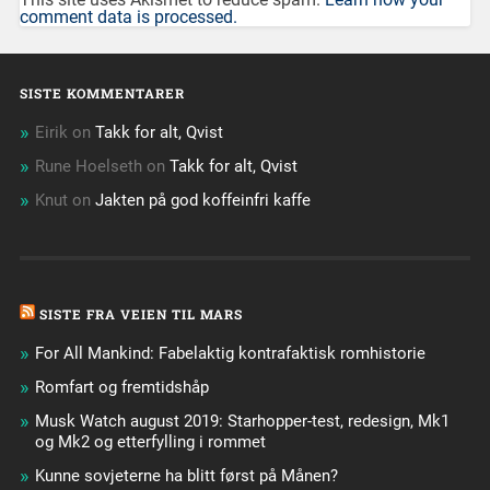
comment data is processed.
SISTE KOMMENTARER
Eirik
on
Takk for alt, Qvist
Rune Hoelseth
on
Takk for alt, Qvist
Knut
on
Jakten på god koffeinfri kaffe
SISTE FRA VEIEN TIL MARS
For All Mankind: Fabelaktig kontrafaktisk romhistorie
Romfart og fremtidshåp
Musk Watch august 2019: Starhopper-test, redesign, Mk1
og Mk2 og etterfylling i rommet
Kunne sovjeterne ha blitt først på Månen?