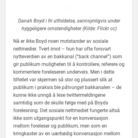
Danah Boyd i fri utfoldelse, sannsynligvis under
hyggeligere omstendigheter (Kilde: Flickr cc)
Nå er ikke Boyd noen motstander av sosiale
nettmedier. Tvert imot – hun har ofte forsvart
nytteverdien av en bakkanal (“back channel”) som
gir publikum muligheten til å kontrollere, referere og
kommentere foreleseren underveis. Men i dette
tilfellet var skjermen så stor og plassert slik at
publikum i praksis ble
påtvunget
bakkanalen – de
kunne ikke unngå å lese twittermeldingene
samtidig som de skulle følge med på Boyds
forelesning. Det sosiale nettmediet fungerte altså
ikke som utgangspunkt for en konversasjon
mellom foreleser og publikum, men som en
kringkaster av en uærbødig konversasjon mellom