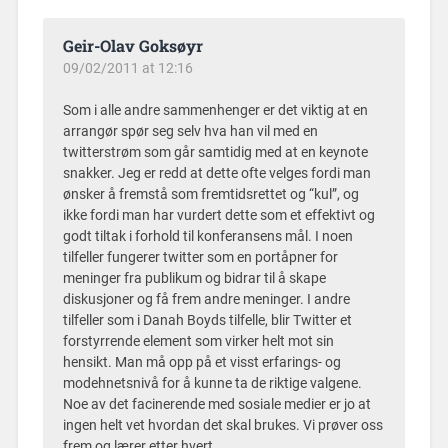
Geir-Olav Goksøyr
09/02/2011 at 12:16
Som i alle andre sammenhenger er det viktig at en
arrangør spør seg selv hva han vil med en
twitterstrøm som går samtidig med at en keynote
snakker. Jeg er redd at dette ofte velges fordi man
ønsker å fremstå som fremtidsrettet og “kul”, og
ikke fordi man har vurdert dette som et effektivt og
godt tiltak i forhold til konferansens mål. I noen
tilfeller fungerer twitter som en portåpner for
meninger fra publikum og bidrar til å skape
diskusjoner og få frem andre meninger. I andre
tilfeller som i Danah Boyds tilfelle, blir Twitter et
forstyrrende element som virker helt mot sin
hensikt. Man må opp på et visst erfarings- og
modehnetsnivå for å kunne ta de riktige valgene.
Noe av det facinerende med sosiale medier er jo at
ingen helt vet hvordan det skal brukes. Vi prøver oss
frem og lærer etter hvert.