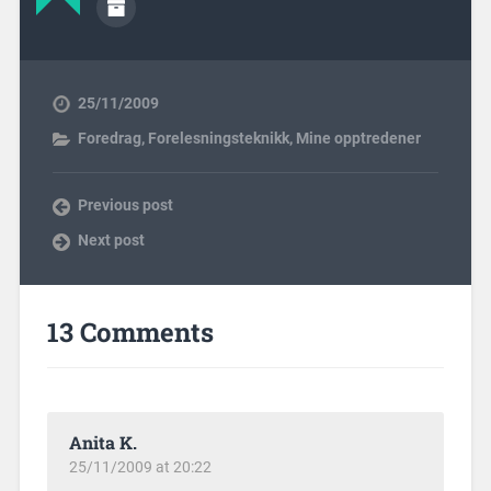
25/11/2009
Foredrag
,
Forelesningsteknikk
,
Mine opptredener
Previous post
Next post
13 Comments
Anita K.
25/11/2009 at 20:22