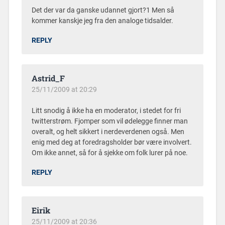
Det der var da ganske udannet gjort?1 Men så
kommer kanskje jeg fra den analoge tidsalder.
REPLY
Astrid_F
25/11/2009 at 20:29
Litt snodig å ikke ha en moderator, i stedet for fri
twitterstrøm. Fjomper som vil ødelegge finner man
overalt, og helt sikkert i nerdeverdenen også. Men
enig med deg at foredragsholder bør være involvert.
Om ikke annet, så for å sjekke om folk lurer på noe.
REPLY
Eirik
25/11/2009 at 20:36