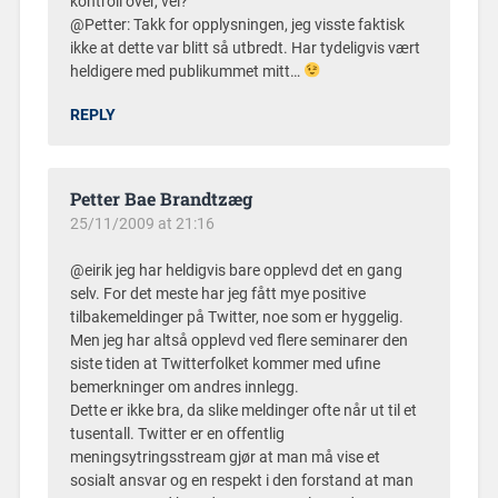
kontroll over, vel?
@Petter: Takk for opplysningen, jeg visste faktisk
ikke at dette var blitt så utbredt. Har tydeligvis vært
heldigere med publikummet mitt…
REPLY
Petter Bae Brandtzæg
25/11/2009 at 21:16
@eirik jeg har heldigvis bare opplevd det en gang
selv. For det meste har jeg fått mye positive
tilbakemeldinger på Twitter, noe som er hyggelig.
Men jeg har altså opplevd ved flere seminarer den
siste tiden at Twitterfolket kommer med ufine
bemerkninger om andres innlegg.
Dette er ikke bra, da slike meldinger ofte når ut til et
tusentall. Twitter er en offentlig
meningsytringsstream gjør at man må vise et
sosialt ansvar og en respekt i den forstand at man