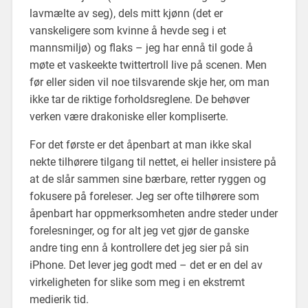
lavmælte av seg), dels mitt kjønn (det er
vanskeligere som kvinne å hevde seg i et
mannsmiljø) og flaks – jeg har ennå til gode å
møte et vaskeekte twittertroll live på scenen. Men
før eller siden vil noe tilsvarende skje her, om man
ikke tar de riktige forholdsreglene. De behøver
verken være drakoniske eller kompliserte.
For det første er det åpenbart at man ikke skal
nekte tilhørere tilgang til nettet, ei heller insistere på
at de slår sammen sine bærbare, retter ryggen og
fokusere på foreleser. Jeg ser ofte tilhørere som
åpenbart har oppmerksomheten andre steder under
forelesninger, og for alt jeg vet gjør de ganske
andre ting enn å kontrollere det jeg sier på sin
iPhone. Det lever jeg godt med – det er en del av
virkeligheten for slike som meg i en ekstremt
medierik tid.