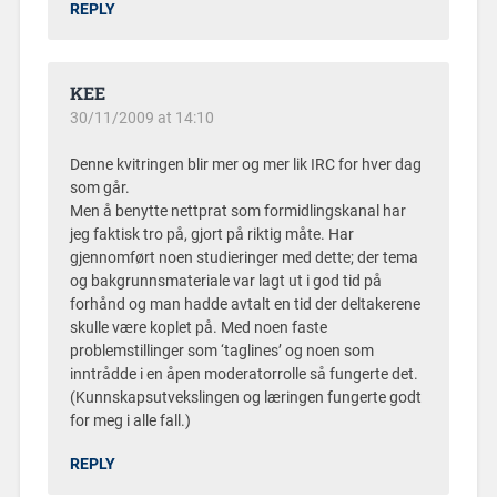
REPLY
KEE
30/11/2009 at 14:10
Denne kvitringen blir mer og mer lik IRC for hver dag
som går.
Men å benytte nettprat som formidlingskanal har
jeg faktisk tro på, gjort på riktig måte. Har
gjennomført noen studieringer med dette; der tema
og bakgrunnsmateriale var lagt ut i god tid på
forhånd og man hadde avtalt en tid der deltakerene
skulle være koplet på. Med noen faste
problemstillinger som ‘taglines’ og noen som
inntrådde i en åpen moderatorrolle så fungerte det.
(Kunnskapsutvekslingen og læringen fungerte godt
for meg i alle fall.)
REPLY