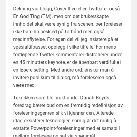
Dekning via blogg, Coveritlive eller Twitter er også
En God Ting (TM), men om det brukerskapte
innholdet skal være synlig fra scenen, bør foreleser
ikke bare ha beskjed på forhånd men også
medinnflytelse. For egen del vil jeg insistere på et
spesialtilpasset opplegg i slike tilfelle. For mens
fortløpende Twitter-kommentarer distraherer under
en 45 minutters keynote, er de åpenbart verdifulle i
en løsere setting. Med andre ord: ønsker man å
invitere publikum til dialog, må foreleseren også
være med.
Teknikken som ble brukt under Danah Boyds
foredrag bærer bud om en fremtidig redefinisjon av
forelesningsgenren slik vi kjenner den. Allerede
idag eksisterer teknologien som gjør det mulig å
erstatte Powerpoint-forelesninger med et samspill
mellom forelesere og sal via spørsmål,