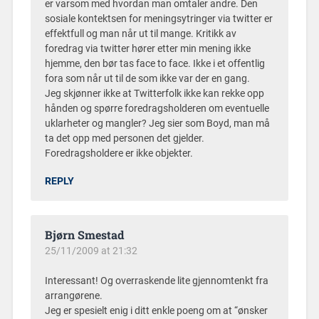
er varsom med hvordan man omtaler andre. Den
sosiale kontektsen for meningsytringer via twitter er
effektfull og man når ut til mange. Kritikk av
foredrag via twitter hører etter min mening ikke
hjemme, den bør tas face to face. Ikke i et offentlig
fora som når ut til de som ikke var der en gang.
Jeg skjønner ikke at Twitterfolk ikke kan rekke opp
hånden og spørre foredragsholderen om eventuelle
uklarheter og mangler? Jeg sier som Boyd, man må
ta det opp med personen det gjelder.
Foredragsholdere er ikke objekter.
REPLY
Bjørn Smestad
25/11/2009 at 21:32
Interessant! Og overraskende lite gjennomtenkt fra
arrangørene.
Jeg er spesielt enig i ditt enkle poeng om at “ønsker