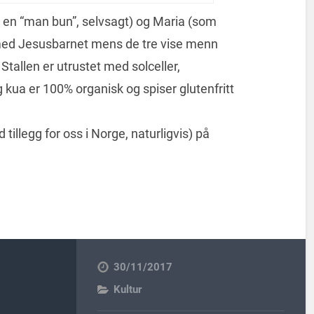
r en “man bun”, selvsagt) og Maria (som
 med Jesusbarnet mens de tre vise menn
allen er utrustet med solceller,
g kua er 100% organisk og spiser glutenfritt
tillegg for oss i Norge, naturligvis) på
30/11/2017
Kultur