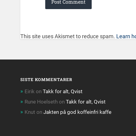
This site uses Akismet to reduce spam.
Learn h
SISTE KOMMENTARER
Eirik
on
Takk for alt, Qvist
Rune Hoelseth
on
Takk for alt, Qvist
Knut
on
Jakten på god koffeinfri kaffe