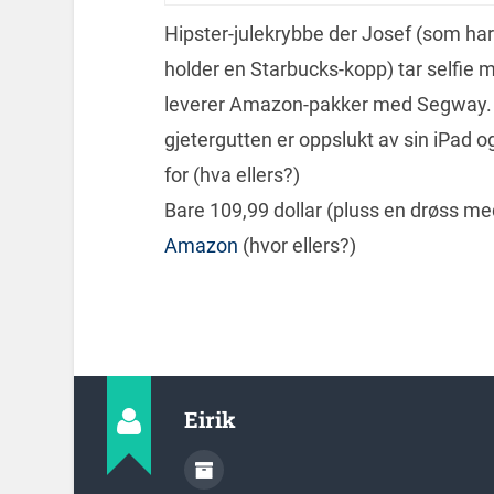
Hipster-julekrybbe der Josef (som ha
holder en Starbucks-kopp) tar selfie
leverer Amazon-pakker med Segway. St
gjetergutten er oppslukt av sin iPad o
for (hva ellers?)
Bare 109,99 dollar (pluss en drøss med 
Amazon
(hvor ellers?)
Eirik