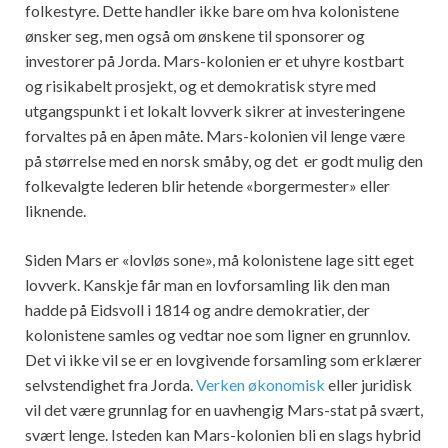
folkestyre. Dette handler ikke bare om hva kolonistene
ønsker seg, men også om ønskene til sponsorer og
investorer på Jorda. Mars-kolonien er et uhyre kostbart
og risikabelt prosjekt, og et demokratisk styre med
utgangspunkt i et lokalt lovverk sikrer at investeringene
forvaltes på en åpen måte. Mars-kolonien vil lenge være
på størrelse med en norsk småby, og det er godt mulig den
folkevalgte lederen blir hetende «borgermester» eller
liknende.
Siden Mars er «lovløs sone», må kolonistene lage sitt eget
lovverk. Kanskje får man en lovforsamling lik den man
hadde på Eidsvoll i 1814 og andre demokratier, der
kolonistene samles og vedtar noe som ligner en grunnlov.
Det vi ikke vil se er en lovgivende forsamling som erklærer
selvstendighet fra Jorda.
Verken økonomisk
eller juridisk
vil det være grunnlag for en uavhengig Mars-stat på svært,
svært lenge. Isteden kan Mars-kolonien bli en slags hybrid