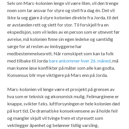
Selv om Mars-kolonien lenge vil være liten, vil den trenge
noen som tar ansvar for styre og stell fra dag én. Det vil
ikke la seg gjøre å styre kolonien direkte fra Jorda, til det
er avstanden rett og slett for stor. Til forskjell fra en
ekspedisjon, som vil ledes av en person som er utnevnt før
avreise, må kolonien finne sin egen ledelse og samtidig
sørge for at resten av innbyggerne har
medbestemmelsesrett. Når romskipet som kan ta folk
med tilbake til Jorda
bare ankommer hver 26. måned
, må
man kunne løse konflikter på måter som alle kan godta.
Konsensus blir mye viktigere på Mars enn på Jorda.
Mars-kolonien vil lenge være et prosjekt på grensen av
hva som er teknisk og økonomisk mulig. Feilmarginene er
knappe, svikter f.eks. luftforsyningen er hele kolonien død
på kort tid. De dramatiske konsekvensene av å holde feil
og mangler skjult vil tvinge frem et styresett som
vektlegger åpenhet og belønner tidlig varsling,