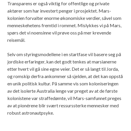
Transparens er også viktig for offentlige og private
aktører som har investert penger i prosjektet. Mars-
kolonien forvalter enorme økonomiske verdier, såvel som
menneskehetens fremtid i rommet. Mislykkes vi på Mars,
spørs det vi noensinne vil prøve oss på mer krevende
reisemål.
Selv om styringsmodellene i en startfase vil basere seg på
jordiske erfaringer, kan det godt tenkes at marsianerne
etter hvert vil gå sine egne veier. Det er så langt til Jorda,
og romskip derfra ankommer så sjelden, at det kan oppstå
en unik politisk kultur. På samme vis som koloniseringen
av det isolerte Australia lenge var preget av at de første
kolonistene var straffedømte, vil Mars-samfunnet preges
av at pionérene blir svært ressurssterke mennesker med
robust astronautpsyke.