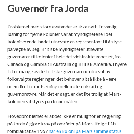
Guvernør fra Jorda
Problemet med store avstander er ikke nytt. En vanlig
løsning for fjerne kolonier var at myndighetene i det
koloniserende landet utnevnte en representant til å styre
på vegne av seg. Britiske myndigheter utnevnte
guvernører til kolonier i hele det vidstrakte imperiet, fra
Canada og Gambia til Australia og Britisk Amerika. I nyere
tid er mange av de britiske guvernørene utnevnt av
folkevalgte regjeringer, det behøver altså ikke å være
noen direkte motsetning mellom demokrati og
guvernørstyre. Når det er sagt, er det lite trolig at Mars-
kolonien vil styres på denne måten.
Hovedproblemet er at det ikke er mulig for en regjering
på Jorda å gjøre krav på områder på Mars. Ifølge FNs
romtraktat av 1967
har en koloni på Mars samme status