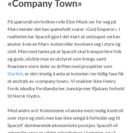
«Company Town»
På spørsmål om hvilken rolle Elon Musk ser for seg på
Mars hender det han spøkefullt svarer «God Emperor». I
realiteten har SpaceX gjort det klart at selskapet verken
ønsker å eie en Mars-koloni eller involvere seg i styre og
stell. Men med tanke på at SpaceX skal transportere folk
og gods, utvikle mye av utstyret som trengs samt
finansiere store deler av driften med prosjekter som
Starlink
, er det rimelig å anta at kolonien i en tidlig fase får
et anstrøk av «company town». Vi snakker ikke Henry
Fords idealby Fordlandia her, kanskje mer Rjukans forhold
til Norsk Hydro.
Med andre ord: Kolonistene vil ønske mest mulig kontroll
over styre og stell, men kan ikke unngå å forholde seg til
SpaceX’ dominerende økonomiske posisjon. SpaceX vil
antagelig være en viktig arbeidsgiver i kolonien, og så