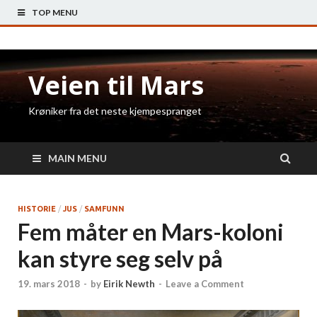
TOP MENU
Veien til Mars
Krøniker fra det neste kjempespranget
MAIN MENU
HISTORIE
/
JUS
/
SAMFUNN
Fem måter en Mars-koloni
kan styre seg selv på
19. mars 2018
-
by
Eirik Newth
-
Leave a Comment