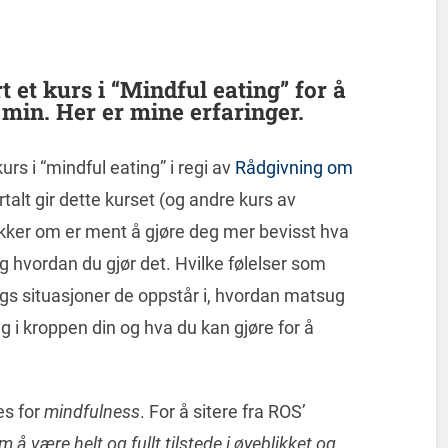
 et kurs i “Mindful eating” for å
min. Her er mine erfaringer.
rs i “mindful eating” i regi av
Rådgivning om
rtalt gir dette kurset (og andre kurs av
ikker om er ment å gjøre deg mer bevisst hva
og hvordan du gjør det. Hvilke følelser som
ags situasjoner de oppstår i, hvordan matsug
 i kroppen din og hva du kan gjøre for å
es for
mindfulness
. For å sitere fra ROS’
å være helt og fullt tilstede i øyeblikket og