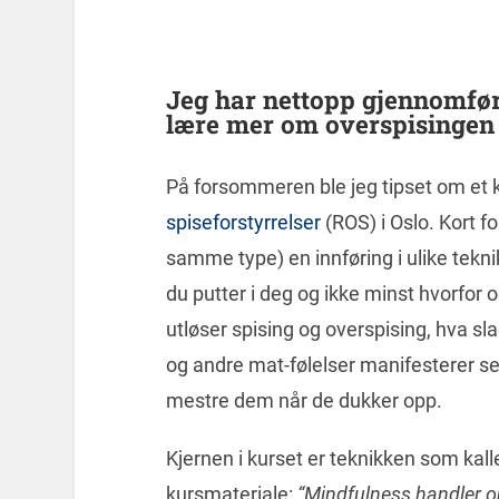
Jeg har nettopp gjennomført
lære mer om overspisingen 
På forsommeren ble jeg tipset om et ku
spiseforstyrrelser
(ROS) i Oslo. Kort fo
samme type) en innføring i ulike tekn
du putter i deg og ikke minst hvorfor 
utløser spising og overspising, hva sl
og andre mat-følelser manifesterer seg
mestre dem når de dukker opp.
Kjernen i kurset er teknikken som kall
kursmateriale:
“Mindfulness handler om 