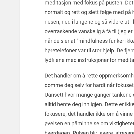
meditasjon med fokus på pusten. Det h
normalt og rett og slett følge med på
nesen, ned i lungene og så videre ut i
overraskende vanskelig å få til (jeg er
når de sier at “mindfulness funker i
høretelefoner var til stor hjelp. De fje
lydfilene med instruksjoner for medita
Det handler om å rette oppmerksomh
dømme deg selv for hardt når fokuset 
Uansett hvor mange ganger tankene dri
alltid hente deg inn igjen. Dette er ik
fokusere, det handler ikke om å vinne 
øvelsen en påminnelse om viktigheten 
hverdagen. Pulsen blir lavere, stres