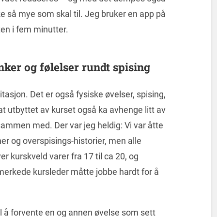
ke så mye som skal til. Jeg bruker en app på
en i fem minutter.
nker og følelser rundt spising
asjon. Det er også fysiske øvelser, spising,
at utbyttet av kurset også ka avhenge litt av
ammen med. Der var jeg heldig: Vi var åtte
r og overspisings-historier, men alle
r kurskveld varer fra 17 til ca 20, og
merkede kursleder måtte jobbe hardt for å
l å forvente en og annen øvelse som sett