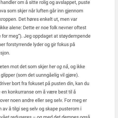
andler om å sitte rolig og avslappet, puste
 hva som skjer når luften går inn gjennom
 kroppen. Det høres enkelt ut, men var
 ikke alene: Dette er noe folk nevner oftest
kke for meg”). Jeg oppdaget at støydempende
rner forstyrrende lyder og gir fokus på
sjon.
eten mot det som skjer
her og nå
, og ikke
glipper (som det uunngåelig vil gjøre).
ver bort fra fokuset på pusten din, kan du
ke en konkurranse om å være best til å
over noen andre eller seg selv. For meg er
av å tilgi seg selv og skape pusterom i
snivået reduseres – og med det dempes også