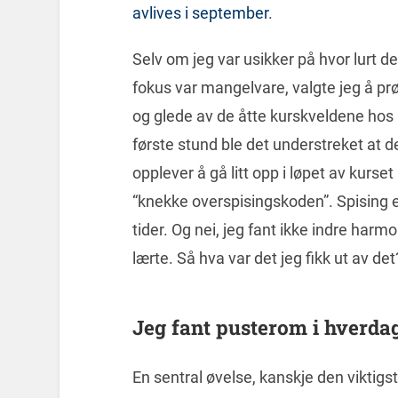
avlives i september
.
Selv om jeg var usikker på hvor lurt de
fokus var mangelvare, valgte jeg å pr
og glede av de åtte kurskveldene hos RO
første stund ble det understreket at d
opplever å gå litt opp i løpet av kurset
“knekke overspisingskoden”. Spising er
tider. Og nei, jeg fant ikke indre har
lærte. Så hva var det jeg fikk ut av det
Jeg fant pusterom i hverda
En sentral øvelse, kanskje den viktigste