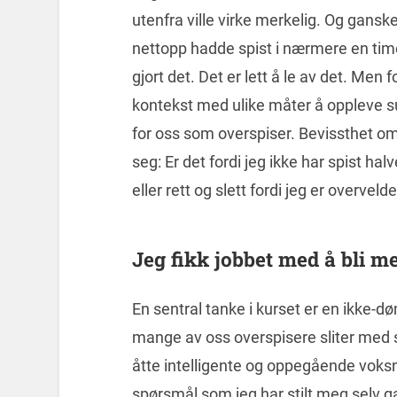
utenfra ville virke merkelig. Og ganske
nettopp hadde spist i nærmere en time,
gjort det. Det er lett å le av det. Men 
kontekst med ulike måter å oppleve sult
for oss som overspiser. Bevissthet om 
seg: Er det fordi jeg ikke har spist halv
eller rett og slett fordi jeg er overveld
Jeg fikk jobbet med å bli m
En sentral tanke i kurset er en ikke-
mange av oss overspisere sliter med s
åtte intelligente og oppegående voks
spørsmål som jeg har stilt meg selv 