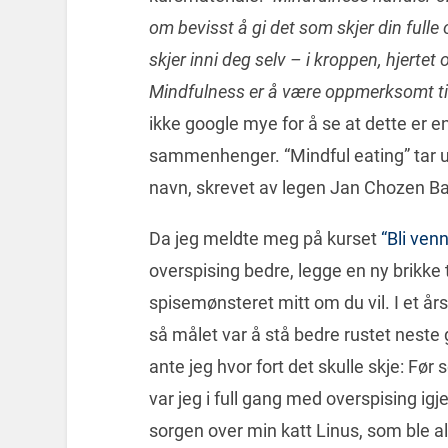
om bevisst å gi det som skjer din ful
skjer inni deg selv – i kroppen, hjerte
Mindfulness er å være oppmerksomt tils
ikke google mye for å se at dette er e
sammenhenger. “Mindful eating” tar 
navn, skrevet av legen Jan Chozen Ba
Da jeg meldte meg på kurset
“Bli ve
overspising bedre, legge en ny brikke 
spisemønsteret mitt om du vil. I et års
så målet var å stå bedre rustet neste
ante jeg hvor fort det skulle skje: Fø
var jeg i full gang med overspising i
sorgen over min katt Linus, som ble al