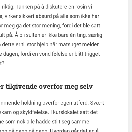
 riktig: Tanken på å diskutere en rosin vi
 virker sikkert absurd på alle som ikke har
for meg ga det stor mening, fordi det ble satt i
 på. Å bli sulten er ikke bare én ting, særlig
dette er til stor hjelp når matsuget melder
e dagen, fordi en vond følelse er blitt trigget
et?
er tilgivende overfor meg selv
dømmende holdning overfor egen atferd. Svært
kam og skyldfølelse. I kurslokalet satt det
ne som nok alle hadde stilt seg samme
gang på gang på gang: Hvordan går det an å