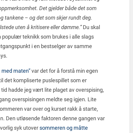
le oppmerksomhet. Det gjelder både det som
t og tankene – og det som skjer rundt deg.
tede uten å kritisere eller dømme.”
Du skal
n populær teknikk som brukes i alle slags
utgangspunkt i en bestselger av samme
ys.
nn med maten”
var det for å forstå min egen
til det kompliserte puslespillet som er
 tid hadde jeg vært lite plaget av overspising,
 gang overspisingen meldte seg igjen. Lite
r sommeren var over og kurset rakk å starte,
gjen. Den utløsende faktoren denne gangen var
vorlig syk utover
sommeren og måtte