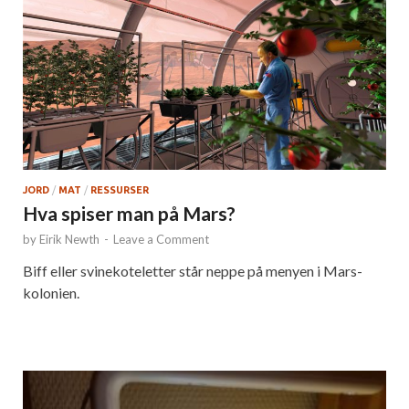
JORD
/
MAT
/
RESSURSER
Hva spiser man på Mars?
by
Eirik Newth
-
Leave a Comment
Biff eller svinekoteletter står neppe på menyen i Mars-
kolonien.